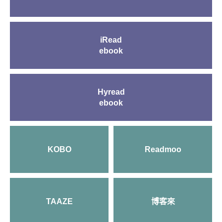
iRead
ebook
Hyread
ebook
KOBO
Readmoo
TAAZE
博客來