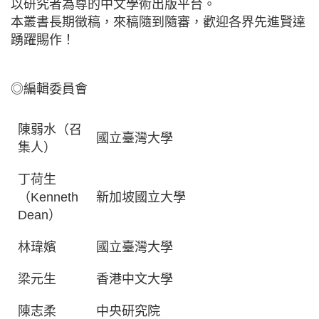
以研究者為尊的中文學術出版平台。
本叢書長期徵稿，來稿隨到隨審，歡迎各界先進賢達
踴躍賜作！
◎編輯委員會
陳弱水（召
國立臺灣大學
集人）
丁荷生
（Kenneth
新加坡國立大學
Dean）
林瑋嬪
國立臺灣大學
梁元生
香港中文大學
陳志柔
中央研究院