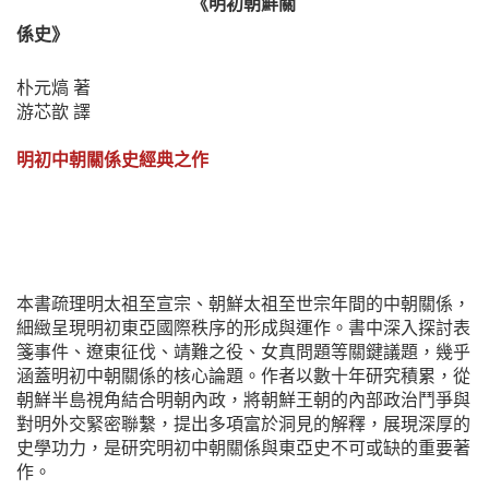
《明初朝鮮關
係史》
朴元熇 著
游芯歆 譯
明初中朝關係史經典之作
本書疏理明太祖至宣宗、朝鮮太祖至世宗年間的中朝關係，
細緻呈現明初東亞國際秩序的形成與運作。書中深入探討表
箋事件、遼東征伐、靖難之役、女真問題等關鍵議題，幾乎
涵蓋明初中朝關係的核心論題。作者以數十年研究積累，從
朝鮮半島視角結合明朝內政，將朝鮮王朝的內部政治鬥爭與
對明外交緊密聯繫，提出多項富於洞見的解釋，展現深厚的
史學功力，是研究明初中朝關係與東亞史不可或缺的重要著
作。