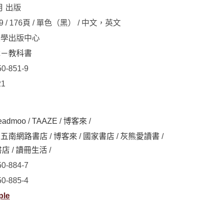
月 出版
19 / 176頁 / 單色（黑） / 中文，英文
大學出版中心
識－教科書
50-851-9
21
eadmoo
/
TAAZE
/
博客來
/
/
五南網路書店
/
博客來
/
國家書店
/
灰熊愛讀書
/
書店
/
讀冊生活
/
50-884-7
50-885-4
ple