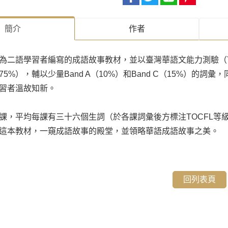
簡介
作者
為二語學習者編寫的成語故事教材，並以臺灣華語文能力測驗（TO
75%），輔以少量Band A（10%）和Band C（15%）
習者溫故知新。
課，平均每課有三十六個生詞（於各課詞彙後方標注TOCFL等
這本教材，一窺成語故事的殿堂，並領略華語成語故事之美。
回列表頁