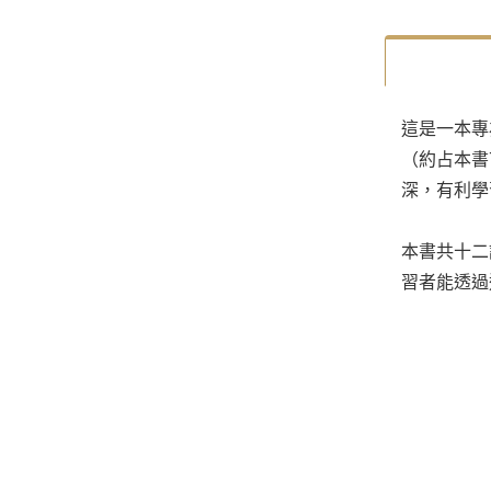
這是一本專
（約占本書
深，有利學
本書共十二
習者能透過