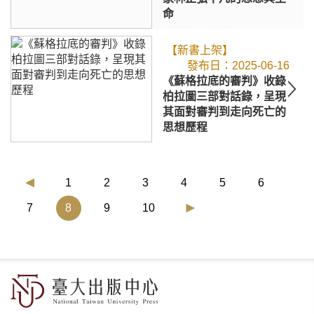
命
【新書上架】
2025-06-16
《蘇格拉底的審判》收錄
柏拉圖三部對話錄，呈現
其面對審判到走向死亡的
思想歷程
1
2
3
4
5
6
(current)
7
8
9
10