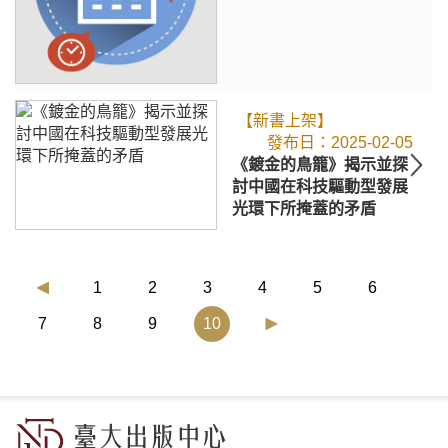
【新書上架】
2025-02-05
《鍍金的鳥籠》揭示並探
討中國在科技驅動型發展
光環下所掩蓋的矛盾
1
2
3
4
5
6
(current)
7
8
9
10