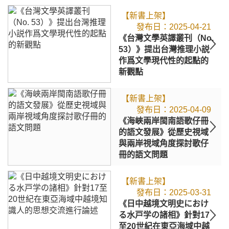
【新書上架】
2025-04-21
《台灣文學英譯叢刊（No.
53）》提出台灣推理小説
作爲文學現代性的起點的
新觀點
【新書上架】
2025-04-09
《海峽兩岸閩南語歌仔冊
的語文發展》從歷史視域
與兩岸視域角度探討歌仔
冊的語文問題
【新書上架】
2025-03-31
《日中越境文明史におけ
る水戸学の諸相》針對17
至20世紀在東亞海域中越