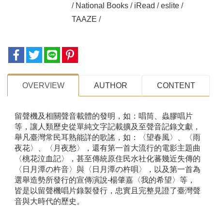
/
National Books
/
iRead
/
eslite
/
TAAZE
/
OVERVIEW
AUTHOR
CONTENT
留聲機及相關聲音載體的發明，如：唱筒、蟲膠唱片
等，讓人類歷史從單純文字記載擴及至聲音記錄文獻，
舉凡臺灣常民耳熟能詳的歌謠，如：〈望春風〉、〈雨
夜花〉、〈月夜愁〉，還有第一首大流行的電影主題曲
〈桃花泣血記〉，甚至傳統原住民水社化蕃幾近失傳的
〈日月潭の杵音〉與〈日月潭の杵唄〉，以及第一首為
選舉造勢所發行的宣傳演說-楊肇嘉〈我的希望〉等，
皆是以留聲機唱片錄製發行，忠實且完整見證了臺灣聲
音與大時代的歷史。