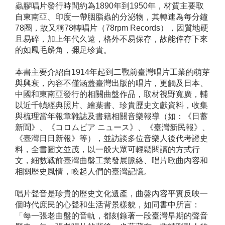
蟲膠唱片發行時間約為1890年到1950年，材質主要取
自東南亞、印度一帶胭脂蟲的分泌物，其轉速為每分鐘
78圈，故又稱78轉唱片（78rpm Records），因質地硬
且易碎，加上年代久遠，格外不易保存，故能倖存下來
的如鳳毛麟角，彌足珍貴。
本書主要介紹自1914年起到二戰前臺灣唱片工業的萌芽
與興衰，內容不僅涵蓋臺灣出版的唱片，更觸及日本、
中國和東南亞發行的相關曲盤作品，取材視野寬廣，輔
以近千幀經典照片、繪葉書、珍貴歷史文獻資料，收集
與梳理當年報章雜誌及書籍相關音樂報導（如：《日蓄
新聞》、《コロムビア ニュース》、《臺灣新民報》、
《臺灣日日新報》等），並訪談多位音樂人後代考證史
料，全書圖文並茂，以一般大眾可輕鬆閱讀的方式行
文，細數戰前臺灣曲盤工業發展脈絡、唱片歌曲內容和
相關歷史風情，喚起人們的臺灣記憶。
唱片聲音是珍貴的歷史文化遺產，曲盤內容平實反映一
個時代庶民的心聲和生活背景樣貌，如同書中所言：
「每一張老曲盤的音軌，都刻錄著一段臺灣早期的聲音