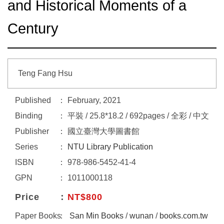
and Historical Moments of a
Century
Teng Fang Hsu
Published
February, 2021
Binding
平裝 / 25.8*18.2 / 692pages / 全彩 / 中文
Publisher
國立臺灣大學圖書館
Series
NTU Library Publication
ISBN
978-986-5452-41-4
GPN
1011000118
Price
NT$800
Paper Books
San Min Books
/
wunan
/
books.com.tw