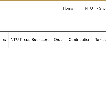
Home
NTU
Sit
irs
NTU Press Bookstore
Order
Contribution
Textb