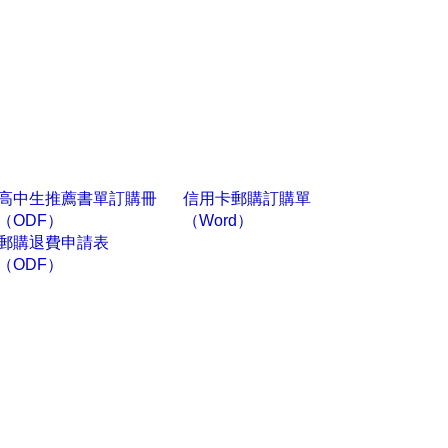
高中生推薦書單訂購冊
信用卡郵購訂購單
（ODF）
（Word）
郵購退費申請表
（ODF）