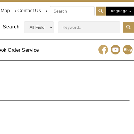
e Map
Contact Us
Language
Search
ook Order Service