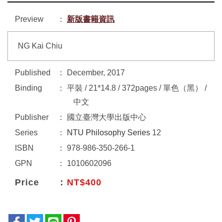
Preview
新版書籍資訊
NG Kai Chiu
Published
December, 2017
Binding
平裝 / 21*14.8 / 372pages / 單色（黑） /
中文
Publisher
國立臺灣大學出版中心
Series
NTU Philosophy Series
12
ISBN
978-986-350-266-1
GPN
1010602096
Price
NT$400