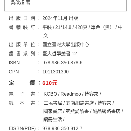
吳啟超 著
出版日期
2024年11月 出版
書籍裝訂
平裝 / 21*14.8 / 428頁 / 單色（黑） / 中
文
出版單位
國立臺灣大學出版中心
叢書系列
臺大哲學叢書
12
ISBN
978-986-350-878-6
GPN
1011301390
定價
610元
電子書
KOBO
/
Readmoo
/
博客來
/
紙本書
三民書局
/
五南網路書店
/
博客來
/
國家書店
/
灰熊愛讀書
/
誠品網路書店
/
讀冊生活
/
EISBN(PDF)
978-986-350-912-7