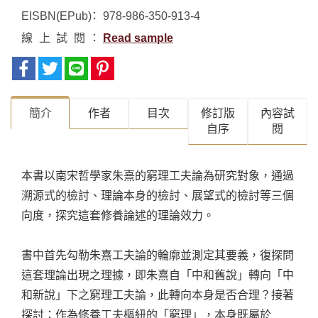
EISBN(EPub)
978-986-350-913-4
線上試閱
Read sample
簡介
作者
目次
修訂版
內容試
自序
閱
本書以南宋哲學家朱熹的窮理工夫論為研究對象，通過
溯源式的檢討、理論本身的檢討、展望式的檢討等三個
向度，探究這套修養論述的理論效力。
書中首先勾勒朱熹工夫論的輪廓並測定其要義，復探問
這套理論出現之理據，即朱熹自「中和舊說」轉向「中
和新說」下之窮理工夫論，此轉向本身是否合理？接著
探討：作為修養工夫樞紐的「窮理」，本身既屬於