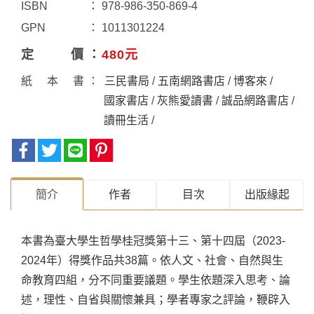
ISBN
978-986-350-869-4
GPN
1011301224
定價
480元
紙本書
三民書局
/
五南網路書店
/
博客來
/
國家書店
/
灰熊愛讀書
/
誠品網路書店
/
讀冊生活
/
簡介
作者
目次
出版緣起
本書為臺大學生哲學桂冠獎第十三、第十四屆（2023-
2024年）得獎作品共38篇。依人文、社會、自然與生
命教育四組，分不同重要議題。學生依題深入思考、論
述，理性、自省與關懷兼具；學者專家之評論，鞭辟入