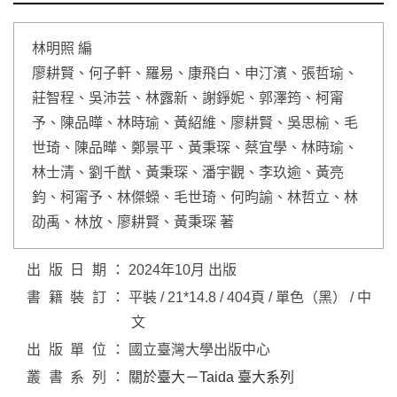
林明照 編
廖耕賢、何子軒、羅易、康飛白、申汀濱、張哲瑜、
莊智程、吳沛芸、林露新、謝錚妮、郭澤筠、柯甯
予、陳品曄、林時瑜、黃紹維、廖耕賢、吳思榆、毛
世琦、陳品曄、鄭景平、黃秉琛、蔡宜學、林時瑜、
林士清、劉千猷、黃秉琛、潘宇觀、李玖逾、黃亮
鈞、柯甯予、林傑蠑、毛世琦、何昀諭、林哲立、林
劭禹、林放、廖耕賢、黃秉琛 著
出版日期
2024年10月 出版
書籍裝訂
平裝 / 21*14.8 / 404頁 / 單色（黑） / 中
文
出版單位
國立臺灣大學出版中心
叢書系列
關於臺大－Taida 臺大系列