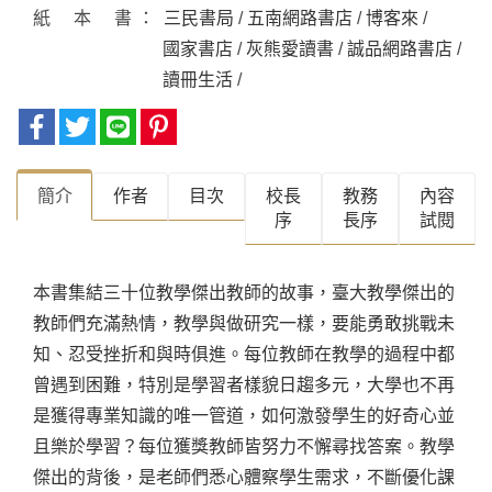
紙本書
三民書局
/
五南網路書店
/
博客來
/
國家書店
/
灰熊愛讀書
/
誠品網路書店
/
讀冊生活
/
簡介
作者
目次
校長
教務
內容
序
長序
試閱
本書集結三十位教學傑出教師的故事，臺大教學傑出的
教師們充滿熱情，教學與做研究一樣，要能勇敢挑戰未
知、忍受挫折和與時俱進。每位教師在教學的過程中都
曾遇到困難，特別是學習者樣貌日趨多元，大學也不再
是獲得專業知識的唯一管道，如何激發學生的好奇心並
且樂於學習？每位獲獎教師皆努力不懈尋找答案。教學
傑出的背後，是老師們悉心體察學生需求，不斷優化課