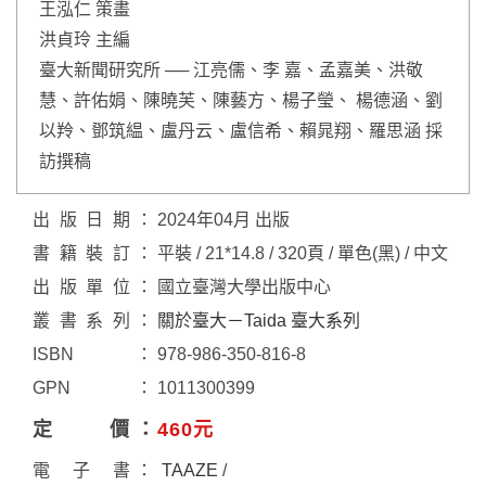
王泓仁 策畫
洪貞玲 主編
臺大新聞研究所 ── 江亮儒、李 嘉、孟嘉美、洪敬
慧、許佑娟、陳曉芙、陳藝方、楊子瑩、 楊德涵、劉
以羚、鄧筑緼、盧丹云、盧信希、賴晁翔、羅思涵 採
訪撰稿
出版日期
2024年04月 出版
書籍裝訂
平裝 / 21*14.8 / 320頁 / 單色(黑) / 中文
出版單位
國立臺灣大學出版中心
叢書系列
關於臺大－Taida 臺大系列
ISBN
978-986-350-816-8
GPN
1011300399
定價
460元
電子書
TAAZE
/