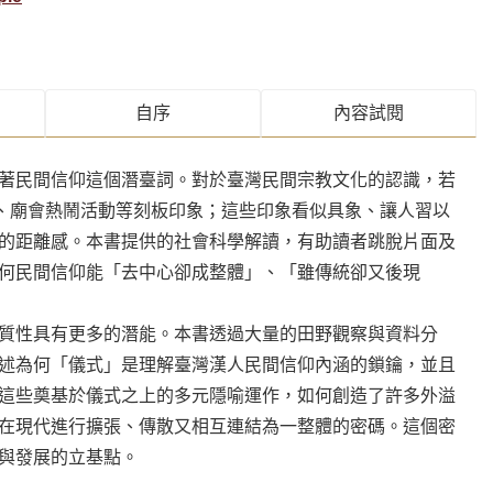
自序
內容試閱
著民間信仰這個潛臺詞。對於臺灣民間宗教文化的認識，若
拜、廟會熱鬧活動等刻板印象；這些印象看似具象、讓人習以
的距離感。本書提供的社會科學解讀，有助讀者跳脫片面及
何民間信仰能「去中心卻成整體」、「雖傳統卻又後現
質性具有更多的潛能。本書透過大量的田野觀察與資料分
述為何「儀式」是理解臺灣漢人民間信仰內涵的鎖鑰，並且
這些奠基於儀式之上的多元隱喻運作，如何創造了許多外溢
在現代進行擴張、傳散又相互連結為一整體的密碼。這個密
與發展的立基點。