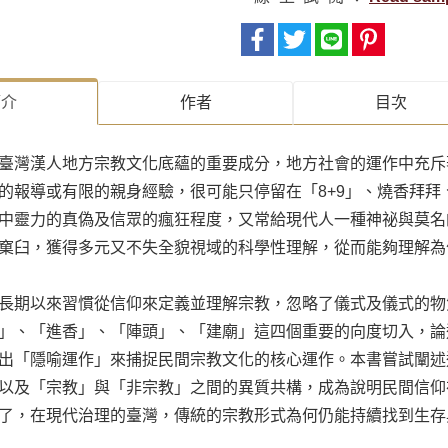
簡介
作者
目次
臺灣漢人地方宗教文化底蘊的重要成分，地方社會的運作中充斥
的報導或有限的親身經驗，很可能只停留在「8+9」、燒香拜
中靈力的真偽及信眾的瘋狂程度，又常給現代人一種神祕與莫名
窠臼，獲得多元又不失全貌視域的科學性理解，從而能夠理解為
長期以來習慣從信仰來定義並理解宗教，忽略了儀式及儀式的物
」、「進香」、「陣頭」、「建廟」這四個重要的向度切入，論
出「隱喻運作」來捕捉民間宗教文化的核心運作。本書嘗試闡述
以及「宗教」與「非宗教」之間的異質共構，成為說明民間信仰
了，在現代治理的臺灣，傳統的宗教形式為何仍能持續找到生存