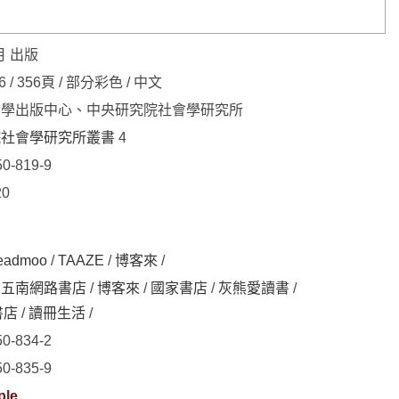
月 出版
16 / 356頁 / 部分彩色 / 中文
大學出版中心、中央研究院社會學研究所
院社會學研究所叢書
4
50-819-9
20
eadmoo
/
TAAZE
/
博客來
/
/
五南網路書店
/
博客來
/
國家書店
/
灰熊愛讀書
/
書店
/
讀冊生活
/
50-834-2
50-835-9
ple