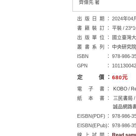
齊偉先 著
出版日期
2024年04
書籍裝訂
平裝 / 23*
出版單位
國立臺灣
叢書系列
中央研究
ISBN
978-986-3
GPN
10113004
定價
680元
電子書
KOBO
/
R
紙本書
三民書局
誠品網路
EISBN(PDF)
978-986-3
EISBN(EPub)
978-986-3
線上試閱
Read sam