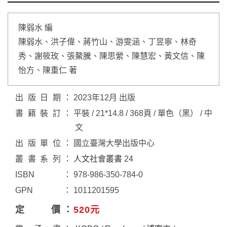
陳弱水 編
陳弱水、洪子偉、蔣竹山、游雯涵、丁昱寧、林奇
秀、謝筱玫、張鰲騰、陳思縈、陳慧宏、黃文信、陳
怡方、陳重仁 著
出版日期
2023年12月 出版
書籍裝訂
平裝 / 21*14.8 / 368頁 / 單色（黑） / 中
文
出版單位
國立臺灣大學出版中心
叢書系列
人文社會叢書
24
ISBN
978-986-350-784-0
GPN
1011201595
定價
520元