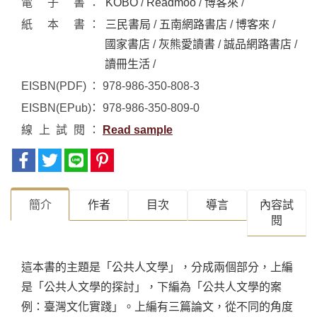
電子書
KOBO
/
Readmoo
/
博客來
/
紙本書
三民書局
/
五南網路書店
/
博客來
/
國家書店
/
灰熊愛讀書
/
誠品網路書店
/
讀冊生活
/
EISBN(PDF)
978-986-350-808-3
EISBN(EPub)
978-986-350-809-0
線上試閱
Read sample
簡介
作者
目次
導言
內容試
閱
這本書的主題是「公共人文學」，分成兩個部分，上編
是「公共人文學的探討」，下編為「公共人文學的案
例：臺灣文化實踐」。上編有三篇論文，從不同的角度