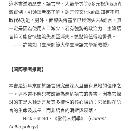
這本書透過歷史、語言學、人類學等等ê多元視角kah真
濟實例，引領讀者來了解，語言佇文化kah認知有不可
取代ê功能。另外，面臨失傳甚至已經消失去ê語言，無
一定是因為使用人口減少。若有強勢的政治力，主流語
言嘛可能會快速流失甚至消失。這點嘛值得咱警覺。
——許慧如（臺灣師範大學臺灣語文學系教授）
【國際學者推薦】
本書是近年來關於語言研究最深入且最有見地的佳作之
一。這本書不應只被歸類為瀕危語言的專書，因為它探
討的正是人類語言及其多樣性的核心課題：它著眼在語
言的生命及成長，而非語言的消逝與衰落。
——Nick Enfield，《當代人類學》（
Current
Anthropology
）