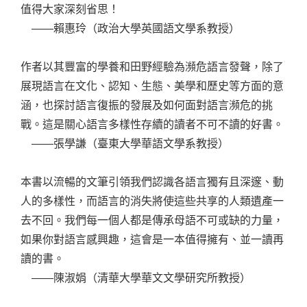
值得大家深刻省思！
——賴惠玲（政治大學英國語文學系教授）
作者以其豐富的學養和田野經驗為瀕危語言發聲，除了
展現語言在文化、認知、生態、美學和歷史等方面的意
涵，也探討語言復振的發展及如何面對語言瀕危的挑
戰。這是關心語言多樣性存續的讀者不可不讀的好書。
——張學謙（臺東大學華語文學系教授）
本書以流暢的文筆引領我們認識各語言獨有且深邃、動
人的多樣性，而語言的消失將使這些共享的人類遺產一
去不回。我們每一個人都是傳承母語不可或缺的力量，
如果你對語言感興趣，這會是一本值得擁有、並一讀再
讀的書。
——陳淑娟（清華大學華文文學研究所教授）