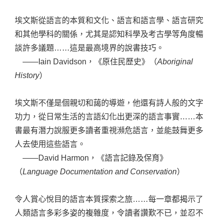
埃文斯從語言的本質和文化、語言和語言學、語言研究
和其他學科的關係，尤其是認知科學及考古學等角度暢
談許多議題……這是最高境界的說書技巧。
——Iain Davidson，《原住民歷史》（
Aboriginal
History
）
埃文斯不僅是個親切和藹的導遊，他還有詩人般的文字
功力，從日常生活的言語幻化出更深的語言事實……本
書最有潛力說服更多讀者重視瀕危語言，並能鼓舞更多
人去使用這些語言。
——David Harmon，《語言記錄及保育》
（
Language Documentation and Conservation
）
令人賞心悅目的語言本質探索之旅……每一章都揭示了
人類語言多彩多姿的複雜度，令讀者讚歎不已，並忍不