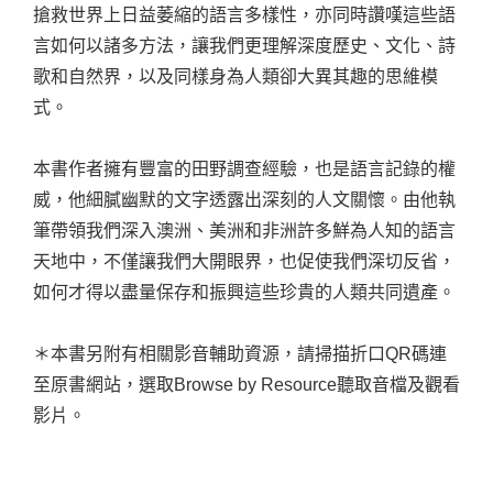
搶救世界上日益萎縮的語言多樣性，亦同時讚嘆這些語
言如何以諸多方法，讓我們更理解深度歷史、文化、詩
歌和自然界，以及同樣身為人類卻大異其趣的思維模
式。
本書作者擁有豐富的田野調查經驗，也是語言記錄的權
威，他細膩幽默的文字透露出深刻的人文關懷。由他執
筆帶領我們深入澳洲、美洲和非洲許多鮮為人知的語言
天地中，不僅讓我們大開眼界，也促使我們深切反省，
如何才得以盡量保存和振興這些珍貴的人類共同遺產。
＊本書另附有相關影音輔助資源，請掃描折口QR碼連
至原書網站，選取Browse by Resource聽取音檔及觀看
影片。