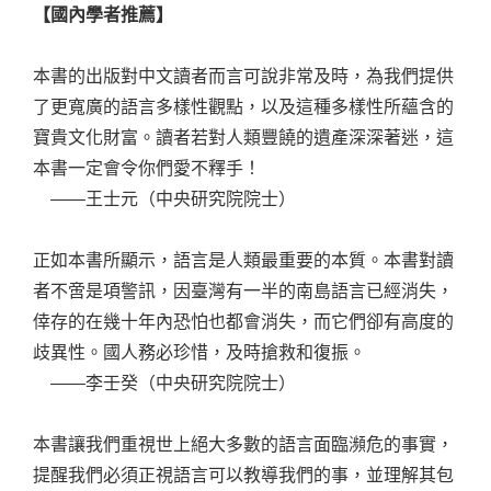
【國內學者推薦】
本書的出版對中文讀者而言可說非常及時，為我們提供
了更寬廣的語言多樣性觀點，以及這種多樣性所蘊含的
寶貴文化財富。讀者若對人類豐饒的遺產深深著迷，這
本書一定會令你們愛不釋手！
——王士元（中央研究院院士）
正如本書所顯示，語言是人類最重要的本質。本書對讀
者不啻是項警訊，因臺灣有一半的南島語言已經消失，
倖存的在幾十年內恐怕也都會消失，而它們卻有高度的
歧異性。國人務必珍惜，及時搶救和復振。
——李壬癸（中央研究院院士）
本書讓我們重視世上絕大多數的語言面臨瀕危的事實，
提醒我們必須正視語言可以教導我們的事，並理解其包