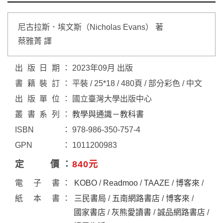
尼古拉斯．埃文斯（Nicholas Evans） 著
蔡雅菁 譯
出版日期
2023年09月 出版
書籍裝訂
平裝 / 25*18 / 480頁 / 部分彩色 / 中文
出版單位
國立臺灣大學出版中心
叢書系列
教學與通識－教科書
ISBN
978-986-350-757-4
GPN
1011200983
定價
840元
電子書
KOBO
/
Readmoo
/
TAAZE
/
博客來
/
紙本書
三民書局
/
五南網路書店
/
博客來
/
國家書店
/
灰熊愛讀書
/
誠品網路書店
/