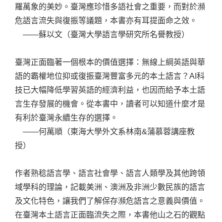
羅萬象的美妙。臺灣應珍惜多語社會之重要，而對於瀕
危語言流失與復振等議題，本書亦有耳提面命之效。
——蘇以文（臺灣大學語言學研究所名譽教授）
臺灣正面臨著一個根本的價值選擇：無線上綱英語與華
語的霸權地位抑或復振臺灣豐富多元的本土語言？AI科
技已大幅降低學習英語的經濟利益，也因而給予本土語
言生存發展的機會。從本書中，讀者可以知道什麼才是
有利於臺灣永續生存的選擇。
——何萬順（東海大學外文系林南&蒲慕蓉講座教
授）
作者熟稔語言學、語言社會學、語言人類學及其他跨領
域學科的理論，記載美洲、澳洲及非洲少數民族的語言
及文化特色，讓我們了解保存瀕危語言之意義與價值。
在臺灣本土語言正面臨流失之際，本書他山之石的觀點