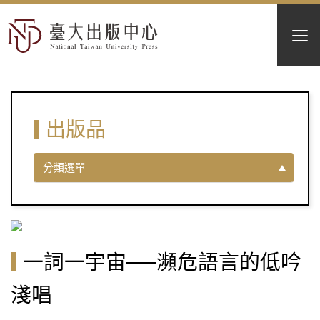
出版品
分類選單
一詞一宇宙──瀕危語言的低吟
淺唱