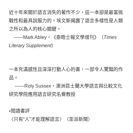
近十年來關於語言消失的著作不少，這一本卻是最富挑
戰性和最具說服力的。埃文斯揭露了語言多樣性是人類
之所以為人的核心關鍵。
——Mark Abley，《泰晤士報文學增刊》（
Times
Literary Supplement
）
一本充滿感性且深深打動人心的書，一部令人驚豔的作
品。
——Roly Sussex，澳洲昆士蘭大學語言與比較文化
研究學院應用語言研究名譽教授
•閱讀書評
〈只有“人”才能理解語言〉（澎派新聞）