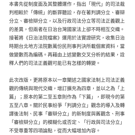
本書先從制度面及其整體運作，指出「現代」的司法裁
判相較於「傳統」的斷罪聽訟，存在著判調分立、審辯
分立、審檢辯分立，以及行政司法分立等司法正義觀上
的差異，但兩者在日治台灣國家法上卻不時相互交織。
接著將《日治法院檔案》運用於法實證研究，收集日治
時期台北地方法院數萬份民刑事判決所載個案資料，當
做變數而為編碼。再藉由上述變數交叉分析的結果，詮
釋人們的司法正義觀可能已有怎樣的轉變。
此次改版，更將原本以一章闡述之國家法制上司法正義
觀的傳統與現代交織，增訂擴充為四章，並以之為「上
篇」；原本的第二至五章則作為「下篇」，即現今的第
五至八章。關於民事紛爭「判調分立」觀念的導入及轉
譯後法制、民事「審辯分立」的新制度與舊觀念、刑事
「審檢辯分立」的模糊化或否定、「行政與司法分立」
不受尊重等四項論點，從而大幅增加內容。