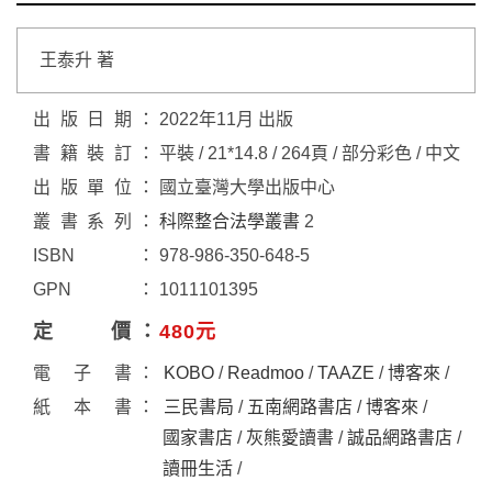
王泰升 著
出版日期
2022年11月 出版
書籍裝訂
平裝 / 21*14.8 / 264頁 / 部分彩色 / 中文
出版單位
國立臺灣大學出版中心
叢書系列
科際整合法學叢書
2
ISBN
978-986-350-648-5
GPN
1011101395
定價
480元
電子書
KOBO
/
Readmoo
/
TAAZE
/
博客來
/
紙本書
三民書局
/
五南網路書店
/
博客來
/
國家書店
/
灰熊愛讀書
/
誠品網路書店
/
讀冊生活
/