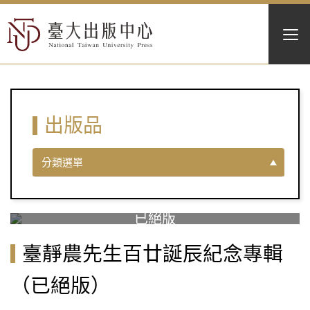
出版品
分類選單
臺靜農先生百廿誕辰紀念專輯
（已絕版）