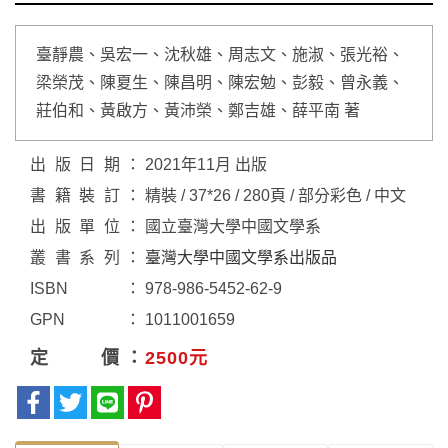
臺靜農、吳宏一、沈秋雄、周志文、施淑、張光裕、
梁榮茂、陳夏生、陳昌明、陳宏勉、彭毅、曾永義、
莊伯和、黃啟方、黃沛榮、鄭吉雄、薛平南 著
出版日期
2021年11月 出版
書籍裝訂
精裝 / 37*26 / 280頁 / 部分彩色 / 中文
出版單位
國立臺灣大學中國文學系
叢書系列
臺灣大學中國文學系出版品
ISBN
978-986-5452-62-9
GPN
1011001659
定價
2500元