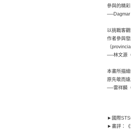
參與的精彩
──Dagma
以挑戰客觀
作者參與發
（provinci
──林文源
本書所描繪
原先敬而遠
──雷祥麟
►
國際ST
►
書評：《