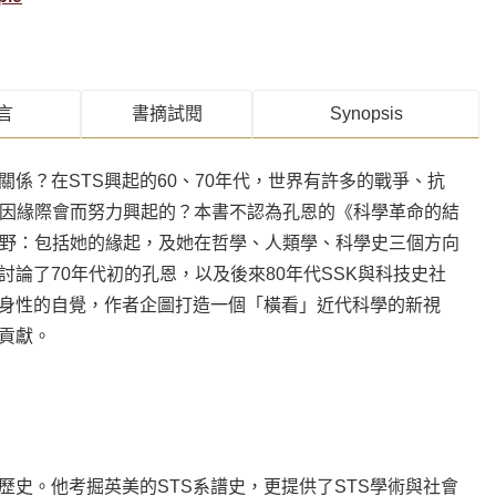
言
書摘試閱
Synopsis
關係？在STS興起的60、70年代，世界有許多的戰爭、抗
何因緣際會而努力興起的？本書不認為孔恩的《科學革命的結
視野：包括她的緣起，及她在哲學、人類學、科學史三個方向
論了70年代初的孔恩，以及後來80年代SSK與科技史社
反身性的自覺，作者企圖打造一個「橫看」近代科學的新視
貢獻。
史。他考掘英美的STS系譜史，更提供了STS學術與社會