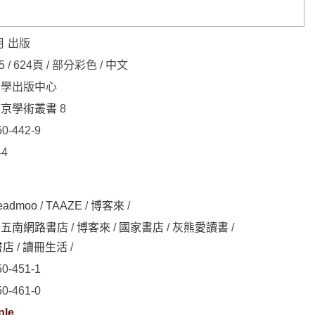
月 出版
15 / 624頁 / 部分彩色 / 中文
大學出版中心
燕京學術叢書
8
50-442-9
44
eadmoo
/
TAAZE
/
博客來
/
/
五南網路書店
/
博客來
/
國家書店
/
灰熊愛讀書
/
書店
/
讀冊生活
/
50-451-1
50-461-0
ple