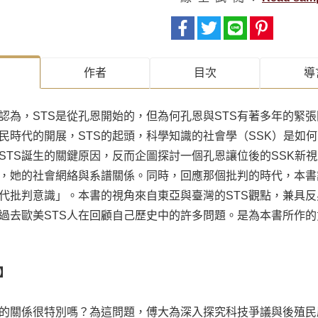
作者
目次
導
認為，STS是從孔恩開始的，但為何孔恩與STS有著多年的緊張
民時代的開展，STS的起頭，科學知識的社會學（SSK）是如
STS誕生的關鍵原因，反而企圖探討一個孔恩讓位後的SSK新
，她的社會網絡與系譜關係。同時，回應那個批判的時代，本書討
代批判意識」。本書的視角來自東亞與臺灣的STS觀點，兼具
過去歐美STS人在回顧自己歷史中的許多問題。是為本書所作的
】
的關係很特別嗎？為這問題，傅大為深入探究科技爭議與後殖民歷