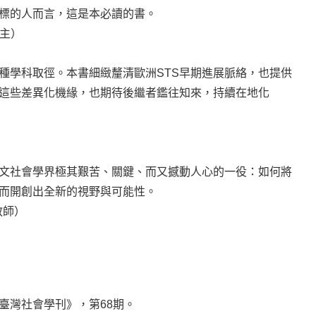
標的人而言，這是本必讀的書。
得主）
種學科取徑。本書細緻釐清歐洲STS早期進展脈絡，也提供
這些差異化機緣，也期待後繼者鑑往知來，持續在地化
人文社會學界極其艱苦、關鍵、而又撼動人心的一役：如何將
而開創出全新的視野與可能性。
教師）
臺灣社會學刊》，第68期。