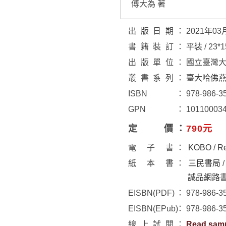
傅大為 著
出版日期
2021年03
書籍裝訂
平裝 / 23*
出版單位
國立臺灣
叢書系列
臺大哈佛
ISBN
978-986-3
GPN
10110003
定價
790元
電子書
KOBO
/
R
紙本書
三民書局
誠品網路
EISBN(PDF)
978-986-3
EISBN(EPub)
978-986-3
線上試閱
Read sam