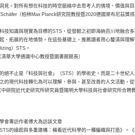
洞見。對所有想在科技的時空脈絡中去思考人的情境、價值與目
r Schäfer（柏林Max Planck研究院教授暨2020德國萊布尼茲獎
科技知識與現實為目標的STS，從發軔之初即海納百川地融合多
起、拓展的在地情勢。在這些基礎上，推薦讀者用心釐清與理解
alizing）STS。
（清華大學通識中心教授暨圖書館館長）
的絕不止是「科技與社會」（STS）的學術史，而是二十世紀
之的現代科技轉化為可以理解、參與、甚至改善的人文活動，從
（中研院近代史研究所研究員暨陽明大學科技與社會研究所合聘
S學會專訪作者傅大為訪談文章
STS的緣起與多重建構：橫看近代科學的一種編織與打造》。《