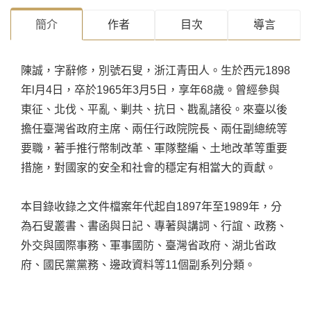
簡介
作者
目次
導言
陳誠，字辭修，別號石叟，浙江青田人。生於西元1898
年l月4日，卒於1965年3月5日，享年68歲。曾經參與
東征、北伐、平亂、剿共、抗日、戡亂諸役。來臺以後
擔任臺灣省政府主席、兩任行政院院長、兩任副總統等
要職，著手推行幣制改革、軍隊整編、土地改革等重要
措施，對國家的安全和社會的穩定有相當大的貢獻。
本目錄收錄之文件檔案年代起自1897年至1989年，分
為石叟叢書、書函與日記、專著與講詞、行誼、政務、
外交與國際事務、軍事國防、臺灣省政府、湖北省政
府、國民黨黨務、邊政資料等11個副系列分類。