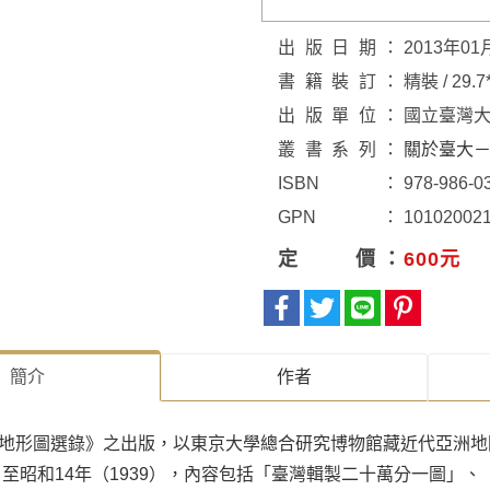
出版日期
2013年01
書籍裝訂
精裝 / 29.7
出版單位
國立臺灣
叢書系列
關於臺大
ISBN
978-986-0
GPN
10102002
定價
600元
簡介
作者
地形圖選錄》之出版，以東京大學總合研究博物館藏近代亞洲地
6）至昭和14年（1939），內容包括「臺灣輯製二十萬分一圖