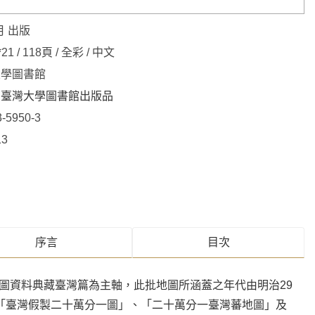
月 出版
*21 / 118頁 / 全彩 / 中文
大學圖書館
－臺灣大學圖書館出版品
3-5950-3
13
序⾔
目次
圖資料典藏臺灣篇為主軸，此批地圖所涵蓋之年代由明治29
」、「臺灣假製二十萬分一圖」、「二十萬分一臺灣蕃地圖」及