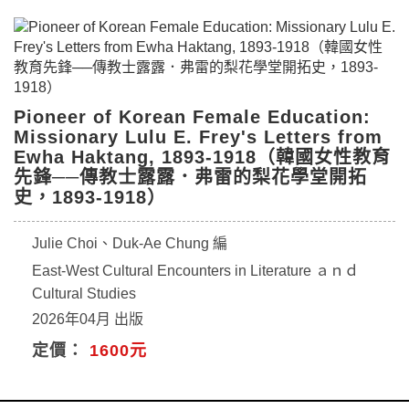
Pioneer of Korean Female Education:
Missionary Lulu E. Frey's Letters from
Ewha Haktang, 1893-1918（韓國女性教育
先鋒──傳教士露露．弗雷的梨花學堂開拓
史，1893-1918）
Julie Choi、Duk-Ae Chung 編
East-West Cultural Encounters in Literature ａｎｄ
Cultural Studies
2026年04月 出版
定價：
1600元