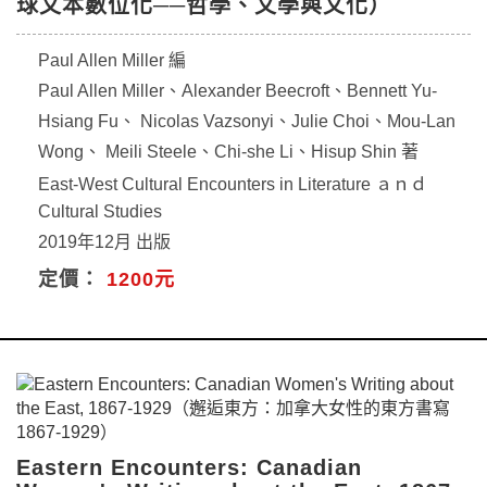
球文本數位化──哲學、文學與文化）
Paul Allen Miller 編
Paul Allen Miller、Alexander Beecroft、Bennett Yu-
Hsiang Fu、 Nicolas Vazsonyi、Julie Choi、Mou-Lan
Wong、 Meili Steele、Chi-she Li、Hisup Shin 著
East-West Cultural Encounters in Literature ａｎｄ
Cultural Studies
2019年12月 出版
定價：
1200元
Eastern Encounters: Canadian