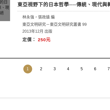
東亞視野下的日本哲學──傳統、現代與
林永強，張政遠 編
東亞文明研究－東亞文明研究叢書 99
2013年12月 出版
定價：
250元
(current)
1
2
3
4
5
6
7