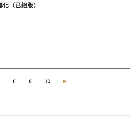
轉化（已絕版）
8
9
10