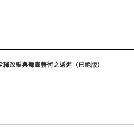
詮釋改編與舞臺藝術之遞進（已絕版）