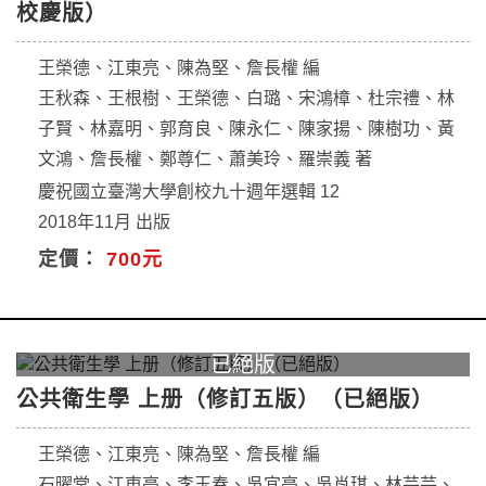
校慶版）
王榮德、江東亮、陳為堅、詹長權 編
王秋森、王根樹、王榮德、白璐、宋鴻樟、杜宗禮、林
子賢、林嘉明、郭育良、陳永仁、陳家揚、陳樹功、黃
文鴻、詹長權、鄭尊仁、蕭美玲、羅崇義 著
慶祝國立臺灣大學創校九十週年選輯 12
2018年11月 出版
定價：
700元
公共衛生學 上册（修訂五版）（已絕版）
王榮德、江東亮、陳為堅、詹長權 編
石曜堂、江東亮、李玉春、吳宜亭、吳肖琪、林芸芸、