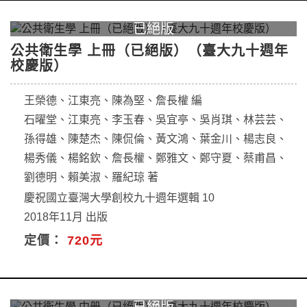
公共衛生學 上冊（已絕版）（臺大九十週年
校慶版）
王榮德、江東亮、陳為堅、詹長權 編
石曜堂、江東亮、李玉春、吳宜亭、吳肖琪、林芸芸、
孫得雄、陳楚杰、陳侃倫、黃文鴻、葉金川、楊志良、
楊秀儀、楊銘欽、詹長權、鄭雅文、鄭守夏、蔡甫昌、
劉德明、賴美淑、羅紀琼 著
慶祝國立臺灣大學創校九十週年選輯 10
2018年11月 出版
定價：
720元