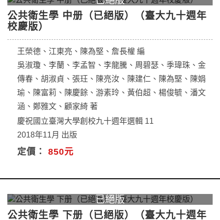
公共衛生學 中册（已絕版）（臺大九十週年
校慶版）
王榮德、江東亮、陳為堅、詹長權 編
吳淑瓊、李蘭、李孟智、李龍騰、周碧瑟、季瑋珠、金
傳春、胡淑貞、張玨、陳亮汝、陳建仁、陳為堅、陳娟
瑜、陳富莉、陳慶餘、游素玲、黃伯超、楊俊毓、潘文
涵、鄭雅文、顧家綺 著
慶祝國立臺灣大學創校九十週年選輯 11
2018年11月 出版
定價：
850元
公共衛生學 下册（已絕版）（臺大九十週年