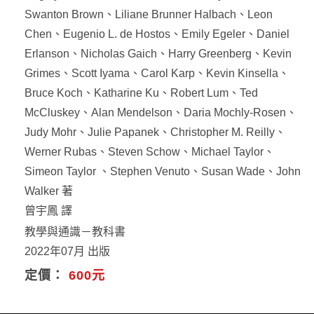
Swanton Brown、Liliane Brunner Halbach、Leon
Chen、Eugenio L. de Hostos、Emily Egeler、Daniel
Erlanson、Nicholas Gaich、Harry Greenberg、Kevin
Grimes、Scott Iyama、Carol Karp、Kevin Kinsella、
Bruce Koch、Katharine Ku、Robert Lum、Ted
McCluskey、Alan Mendelson、Daria Mochly-Rosen、
Judy Mohr、Julie Papanek、Christopher M. Reilly、
Werner Rubas、Steven Schow、Michael Taylor、
Simeon Taylor 、Stephen Venuto、Susan Wade、John
Walker 著
曾宇鳳 譯
教學與通識－教科書
2022年07月 出版
定價：
600元