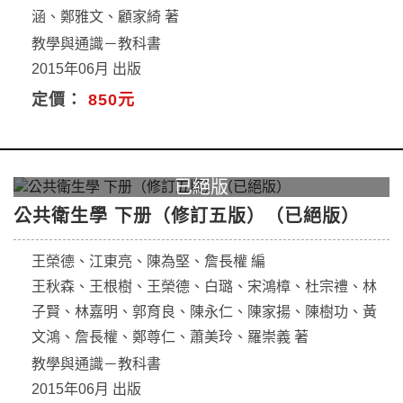
涵、鄭雅文、顧家綺 著
教學與通識－教科書
2015年06月 出版
定價：
850元
公共衛生學 下册（修訂五版）（已絕版）
王榮德、江東亮、陳為堅、詹長權 編
王秋森、王根樹、王榮德、白璐、宋鴻樟、杜宗禮、林
子賢、林嘉明、郭育良、陳永仁、陳家揚、陳樹功、黃
文鴻、詹長權、鄭尊仁、蕭美玲、羅崇義 著
教學與通識－教科書
2015年06月 出版