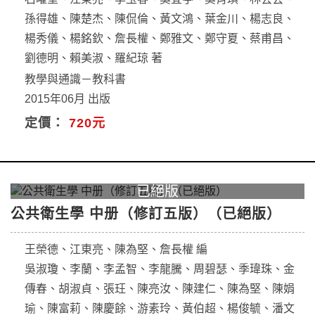
孫得雄、陳楚杰、陳侃倫、黃文鴻、葉金川、楊志良、
楊秀儀、楊銘欽、詹長權、鄭雅文、鄭守夏、蔡甫昌、
劉德明、賴美淑、羅紀琼 著
教學與通識－教科書
2015年06月 出版
定價：
720元
公共衛生學 中册（修訂五版）（已絕版）
王榮德、江東亮、陳為堅、詹長權 編
吳淑瓊、李蘭、李孟智、李龍騰、周碧瑟、季瑋珠、金
傳春、胡淑貞、張玨、陳亮汝、陳建仁、陳為堅、陳娟
瑜、陳富莉、陳慶餘、游素玲、黃伯超、楊俊毓、潘文