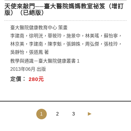
天使來敲門──臺大醫院媽媽教室祕笈（增訂
版）（已絕版）
臺大醫院健康教育中心 策畫
李建南，徐明洸，華筱玲，施景中，林美瑤，蘇怡寧，
林京美，李建南，陳李魁，張錦姝，周弘傑，張桂玲，
吳靜怡，張道鳳 著
教學與通識－臺大醫院健康叢書 1
2013年06月 出版
定價：
280元
(current)
1
2
3