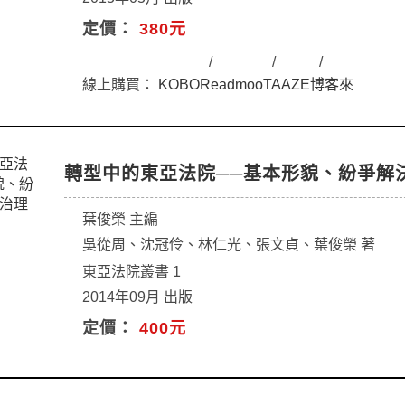
定價：
380元
線上購買：
KOBO
Readmoo
TAAZE
博客來
轉型中的東亞法院──基本形貌、紛爭解
葉俊榮 主編
吳從周、沈冠伶、林仁光、張文貞、葉俊榮 著
東亞法院叢書 1
2014年09月 出版
定價：
400元