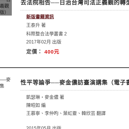
去法院相告──日治台灣司法正義觀的轉
新版書籍資訊
王泰升 著
科際整合法學叢書 2
2017年02月 出版
定價：
400元
性平等論爭──麥金儂訪臺演講集（電子
凱瑟琳‧麥金儂 著
陳昭如 編
王慕寧、李仲昀、葉虹靈、韓欣芸 翻譯
2015年05月 出版