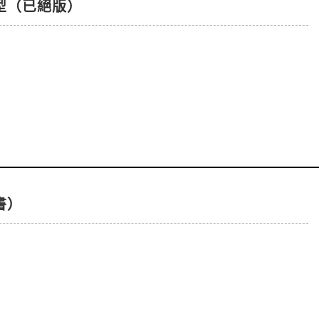
型（已絕版）
書）