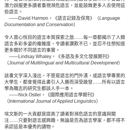
潛力說服更多讀者重視瀕危語言，並能鼓舞更多人去使用這
些語言。
——David Harmon，《語言記錄及保育》（
Language
Documentation and Conservation
）
令人賞心悅目的語言本質探索之旅……每一章都揭示了人類
語言多彩多姿的複雜度，令讀者讚歎不已，並忍不住想知道
更多關於不同語言的事實。
——Lindsay Whaley，《多語及多文化發展期刊》
（
Journal of Multilingual and Multicultural Development
）
該書文字深入淺出，不管是語言的門外漢，或語言學專業的
大學生，都會覺得此書引人入勝而深受啟發……所有以語言
學為職志的研究生都該人手一本。
——Nick Ostler，《國際應用語言學期刊》
（
International Journal of Applied Linguistics
）
埃文斯的一大貢獻是提高了讀者對瀕危語言的意識與關
注……只要對語言感興趣，無論是否為語言學家，都不得不
承認這是本優秀的讀物。