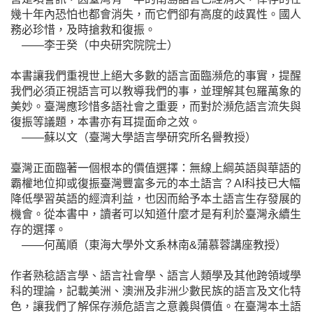
幾十年內恐怕也都會消失，而它們卻有高度的歧異性。國人
務必珍惜，及時搶救和復振。
——李壬癸（中央研究院院士）
本書讓我們重視世上絕大多數的語言面臨瀕危的事實，提醒
我們必須正視語言可以教導我們的事，並理解其包羅萬象的
美妙。臺灣應珍惜多語社會之重要，而對於瀕危語言流失與
復振等議題，本書亦有耳提面命之效。
——蘇以文（臺灣大學語言學研究所名譽教授）
臺灣正面臨著一個根本的價值選擇：無線上綱英語與華語的
霸權地位抑或復振臺灣豐富多元的本土語言？AI科技已大幅
降低學習英語的經濟利益，也因而給予本土語言生存發展的
機會。從本書中，讀者可以知道什麼才是有利於臺灣永續生
存的選擇。
——何萬順（東海大學外文系林南&蒲慕蓉講座教授）
作者熟稔語言學、語言社會學、語言人類學及其他跨領域學
科的理論，記載美洲、澳洲及非洲少數民族的語言及文化特
色，讓我們了解保存瀕危語言之意義與價值。在臺灣本土語