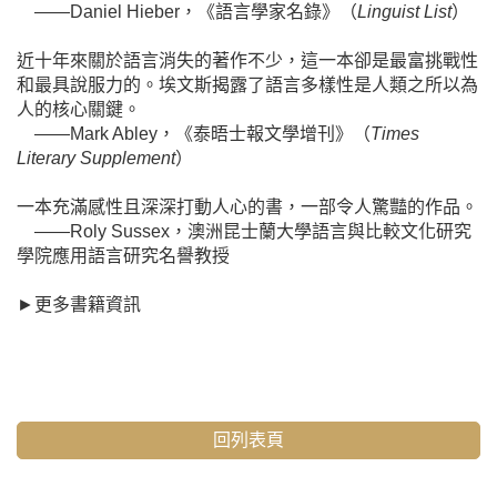
——Daniel Hieber，《語言學家名錄》（
Linguist List
）
近十年來關於語言消失的著作不少，這一本卻是最富挑戰性
和最具說服力的。埃文斯揭露了語言多樣性是人類之所以為
人的核心關鍵。
——Mark Abley，《泰晤士報文學增刊》（
Times
Literary Supplement
）
一本充滿感性且深深打動人心的書，一部令人驚豔的作品。
——Roly Sussex，澳洲昆士蘭大學語言與比較文化研究
學院應用語言研究名譽教授
►
更多書籍資訊
回列表頁