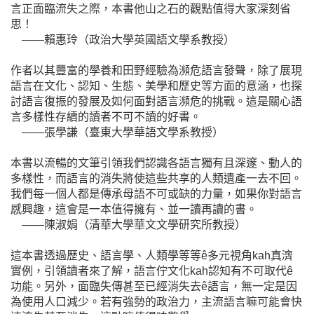
言正面臨流失之際，本書他山之石的觀點值得大家深刻省
思！
——賴惠玲（政治大學英國語文學系教授）
作者以其豐富的學養和田野經驗為瀕危語言發聲，除了展現
語言在文化、認知、生態、美學和歷史等方面的意涵，也探
討語言復振的發展及如何面對語言瀕危的挑戰。這是關心語
言多樣性存續的讀者不可不讀的好書。
——張學謙（臺東大學華語文學系教授）
本書以流暢的文筆引領我們認識各語言獨有且深邃、動人的
多樣性，而語言的消失將使這些共享的人類遺產一去不回。
我們每一個人都是傳承母語不可或缺的力量，如果你對語言
感興趣，這會是一本值得擁有、並一讀再讀的書。
——陳淑娟（清華大學華文文學研究所教授）
這本書透過歷史、語言學、人類學等等ê多元視角kah真濟
實例，引領讀者來了解，語言佇文化kah認知有不可取代ê
功能。另外，面臨失傳甚至已經消失去ê語言，無一定是因
為使用人口減少。若有強勢的政治力，主流語言嘛可能會快