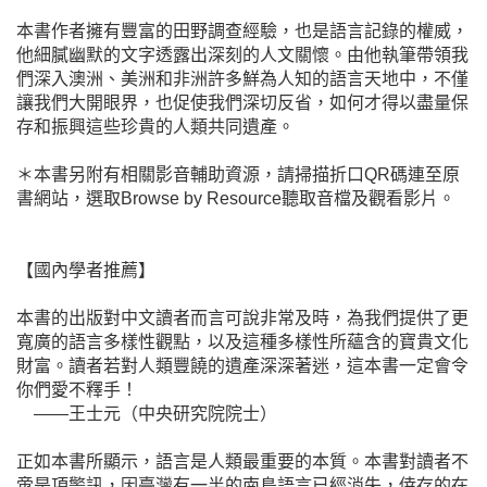
本書作者擁有豐富的田野調查經驗，也是語言記錄的權威，
他細膩幽默的文字透露出深刻的人文關懷。由他執筆帶領我
們深入澳洲、美洲和非洲許多鮮為人知的語言天地中，不僅
讓我們大開眼界，也促使我們深切反省，如何才得以盡量保
存和振興這些珍貴的人類共同遺產。
＊本書另附有相關影音輔助資源，請掃描折口QR碼連至原
書網站，選取Browse by Resource聽取音檔及觀看影片。
【國內學者推薦】
本書的出版對中文讀者而言可說非常及時，為我們提供了更
寬廣的語言多樣性觀點，以及這種多樣性所蘊含的寶貴文化
財富。讀者若對人類豐饒的遺產深深著迷，這本書一定會令
你們愛不釋手！
——王士元（中央研究院院士）
正如本書所顯示，語言是人類最重要的本質。本書對讀者不
啻是項警訊，因臺灣有一半的南島語言已經消失，倖存的在