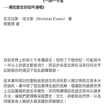
《一詞一宇宙
──瀕危語言的低吟淺唱》
尼古拉斯．埃文斯（Nicholas Evans） 著
蔡雅菁 譯
目前世界上約有七千多種語言，但到了下個世紀，可能其中
一半以上的語言都會消亡，而且許多語言將在沒有任何文字
記錄留存的情況下從此銷聲匿跡。
這本書所探討的重點就是語言的消失對人類文明而言是多大
的損失。書中除了提出廣博全面的見解，倡議如何搶救世界
上日益萎縮的語言多樣性，亦同時讚嘆這些語言如何以諸多
方法，讓我們更理解深度歷史、文化、詩歌和自然界，以及
同樣身為人類卻大異其趣的思維模式。