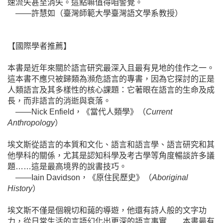
速流失甚至消失。這點嘛值得咱警覺。
——許慧如（臺灣師範大學臺灣語文學系教授）
【國際學者推薦】
本書是近年來關於語言研究最深入且最有見地的佳作之一。
這本書不應只被歸類為瀕危語言的專書，因為它探討的正是
人類語言及其多樣性的核心課題：它著眼在語言的生命及成
長，而非語言的消逝與衰落。
——Nick Enfield，《當代人類學》（
Current
Anthropology
）
埃文斯從語言的本質和文化、語言和語言學、語言研究和其
他學科的關係，尤其是認知科學及考古學等角度暢談許多議
題……這是最高境界的說書技巧。
——Iain Davidson，《原住民歷史》（
Aboriginal
History
）
埃文斯不僅是個親切和藹的導遊，他還有詩人般的文字功
力，從日常生活的言語幻化出更深的語言事實……本書最有