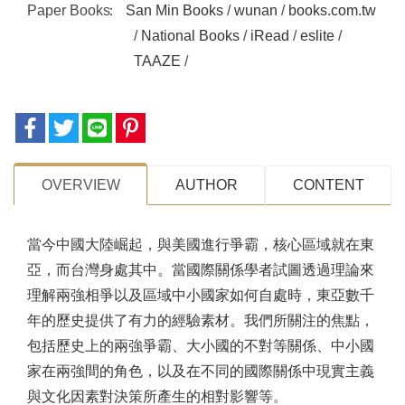
Paper Books
San Min Books
/
wunan
/
books.com.tw
/
National Books
/
iRead
/
eslite
/
TAAZE
/
OVERVIEW
AUTHOR
CONTENT
當今中國大陸崛起，與美國進行爭霸，核心區域就在東
亞，而台灣身處其中。當國際關係學者試圖透過理論來
理解兩強相爭以及區域中小國家如何自處時，東亞數千
年的歷史提供了有力的經驗素材。我們所關注的焦點，
包括歷史上的兩強爭霸、大小國的不對等關係、中小國
家在兩強間的角色，以及在不同的國際關係中現實主義
與文化因素對決策所產生的相對影響等。