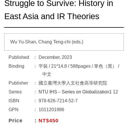
Struggle to Survive: History in
East Asia and IR Theories
Wu Yu-Shan, Chang Teng-chi (eds.)
Published
December, 2023
Binding
平裝 / 21*14.8 / 588pages / 單色（黑） /
中文
Publisher
國立臺灣大學人文社會高等研究院
Series
NTU IHS－Series on Globalization1
12
ISBN
978-626-7214-52-7
GPN
1011201986
Price
NT$450