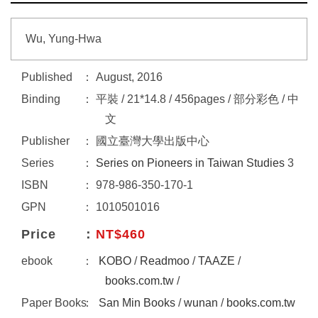
Wu, Yung-Hwa
Published
August, 2016
Binding
平裝 / 21*14.8 / 456pages / 部分彩色 / 中
文
Publisher
國立臺灣大學出版中心
Series
Series on Pioneers in Taiwan Studies
3
ISBN
978-986-350-170-1
GPN
1010501016
Price
NT$460
ebook
KOBO
/
Readmoo
/
TAAZE
/
books.com.tw
/
Paper Books
San Min Books
/
wunan
/
books.com.tw