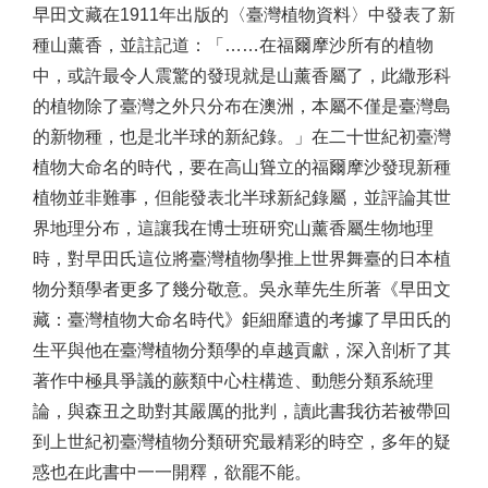
早田文藏在1911年出版的〈臺灣植物資料〉中發表了新
種山薰香，並註記道：「……在福爾摩沙所有的植物
中，或許最令人震驚的發現就是山薰香屬了，此繖形科
的植物除了臺灣之外只分布在澳洲，本屬不僅是臺灣島
的新物種，也是北半球的新紀錄。」在二十世紀初臺灣
植物大命名的時代，要在高山聳立的福爾摩沙發現新種
植物並非難事，但能發表北半球新紀錄屬，並評論其世
界地理分布，這讓我在博士班研究山薰香屬生物地理
時，對早田氏這位將臺灣植物學推上世界舞臺的日本植
物分類學者更多了幾分敬意。吳永華先生所著《早田文
藏：臺灣植物大命名時代》鉅細靡遺的考據了早田氏的
生平與他在臺灣植物分類學的卓越貢獻，深入剖析了其
著作中極具爭議的蕨類中心柱構造、動態分類系統理
論，與森丑之助對其嚴厲的批判，讀此書我彷若被帶回
到上世紀初臺灣植物分類研究最精彩的時空，多年的疑
惑也在此書中一一開釋，欲罷不能。