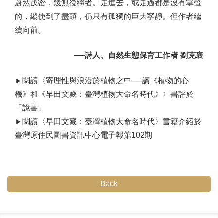
蔚然茂密，幾無後繼者。走進去，或走過都是沒有掌聲
的，縱使到了盡頭，仍只有孤獨的巨大寧靜。但作者繼
續向前。
──詩人、自然生態保育工作者 劉克襄
►
閱讀〈寄理性與浪漫於植物之中──讀《植物的心
機》和《早田文藏：臺灣植物大命名時代》〉書評於
「說書」
►
閱讀〈早田文藏：臺灣植物大命名時代〉書籍介紹於
臺灣原住民圖書資訊中心電子報第102期
Back