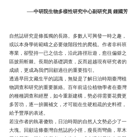
──中研院生物多樣性研究中心副研究員 鍾國芳
自然誌研究是條孤獨的長路。多數人可興發一時之趣，
或以本身學術範疇之必要做階段性的爬梳。作者非科班
專業，卻堅持一已之信念，沿此路徑壯遊，愈往偏僻之
區披荊斬棘。長期的基礎調查，反而超越現有研究者的
成績，更成為我們回顧過往的重要指引。
透過早田文藏生平的認識，無疑是了解日治時期臺灣植
物調查和研究的重要脈絡。百年前這位植物學者在臺灣
的種種調查和經歷，如今重新建構，勢必得需要花費更
多苦功，逐一拚圖補文，才可能在生硬粗疏的史料裡，
給予豐厚的表述。
若沒作者的執著傻勁，日治時期的自然人文勢必少了一
大塊。回顧這條臺灣自然誌的小徑，瘦長而彎曲，草木