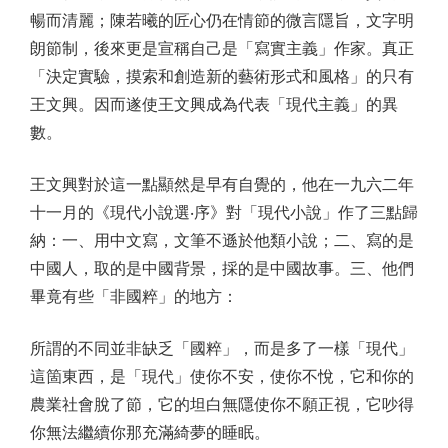
暢而清麗；陳若曦的匠心仍在情節的微言隱旨，文字明
朗節制，後來更是宣稱自己是「寫實主義」作家。真正
「決定實驗，摸索和創造新的藝術形式和風格」的只有
王文興。因而遂使王文興成為代表「現代主義」的異
數。
王文興對於這一點顯然是早有自覺的，他在一九六二年
十一月的《現代小說選‧序》對「現代小說」作了三點歸
納：一、用中文寫，文筆不遜於他類小說；二、寫的是
中國人，取的是中國背景，採的是中國故事。三、他們
畢竟有些「非國粹」的地方：
所謂的不同並非缺乏「國粹」，而是多了一樣「現代」
這箇東西，是「現代」使你不安，使你不悅，它和你的
農業社會脫了節，它的坦白無隱使你不願正視，它吵得
你無法繼續你那充滿綺夢的睡眠。