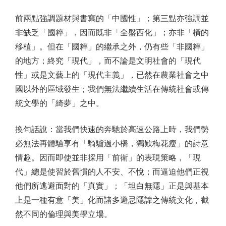
前兩點強調題材與書寫的「中國性」；第三點亦強調並
非缺乏「國粹」，因而既非「全盤西化」；亦非「橫的
移植」。但在「國粹」的繼承之外，仍有些「非國粹」
的地方；終究「現代」，而不論是文明社會的「現代
性」或是文藝上的「現代主義」，已然在農業社會之中
國以外的區域發生；我們無法繼續生活在傳統社會或傳
統文學的「綺夢」之中。
換句話說：當我們快速的奔馳於高速公路上時，我們勢
必無法再體驗享有「騎驢過小橋，獨歎梅花瘦」的詩意
情趣。因而即使並非採用「前衛」的表現策略，「現
代」總是使習於舊慣的人不安、不悅；而逼迫他們正視
他們所逃避面對的「真實」；「坦白無隱」正是與基本
上是一種有意「美」化而諸多避忌隱諱之傳統文化，截
然不同的倫理與美學立場。