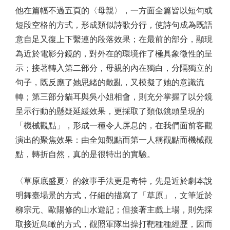
他在篇幅不過五頁的〈母親〉，一方面全篇皆以短句或
短段空格的方式，形成類似詩歌分行，使詩句成為既語
意自足又復上下繫連的段落效果；在最前的部分，顯現
為近於電影分鏡的，對外在的環境作了極具象徵性的呈
示；接著轉入第二部分，母親的內在獨白，分隔獨立的
句子，既反應了她思緒的散亂，又模擬了她的意識流
轉；第三部分貓耳與吳小姐相會，則充分掌握了以分鏡
呈示行動的懸疑延緩效果，更採取了類似鏡頭呈現的
「機械觀點」，形成一種令人屏息的，在我們面前客觀
演出的聚焦效果：由全知觀點而第一人稱觀點而機械觀
點，轉折自然，真的是很特出的實驗。
〈草原底盛夏〉的敘事手法更是奇特，先是近於劇本說
明舞臺場景的方式，仔細的描寫了「草原」，文筆近於
柳宗元、歐陽修的山水遊記；但接著主戲上場，則先採
取接近鳥瞰的方式，觀照軍隊出操打靶種種經歷，因而