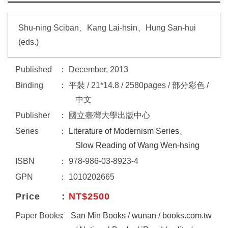
Shu-ning Sciban、Kang Lai-hsin、Hung San-hui
(eds.)
Published
December, 2013
Binding
平裝 / 21*14.8 / 2580pages / 部分彩色 /
中文
Publisher
國立臺灣大學出版中心
Series
Literature of Modernism Series
、
Slow Reading of Wang Wen-hsing
ISBN
978-986-03-8923-4
GPN
1010202665
Price
NT$2500
Paper Books
San Min Books
/
wunan
/
books.com.tw