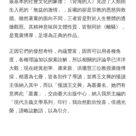
最基本的社會文化的象徵；《背海的人》見證了人類由
生入死的「無益的激情」，反襯的卻是宗教的恩慈與救
贖。雖然著重的面向不同，三者皆是對於人生整體的透
徹觀照。其精神意味與文體性質，皆類同於《離騷》，
是寬廣博厚，足堪為正典的作品。
正因它們的發想奇特，內蘊豐富，因而可以用各種角
度，各種理論加以探索詮解，所以相關的評論早已洋洋
大觀；現在經黃恕寧、康來新、洪珊慧三位教授廣徵博
採，精選為七冊，皆各別作了導讀，並將王文興的慢讀
主張納入其中，而以「慢讀王文興」為叢書名。她們有
意將此「叢書」，交由臺大出版中心，納入我所主編的
「現代主義文學系列」印行，我自然歡欣悅喜，倍感光
榮，謹略誌數語，以為引介。