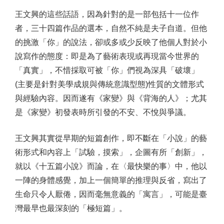
王文興的這些話語，因為針對的是一部包括十一位作
者，三十四篇作品的選本，自然不純是夫子自道。但他
的挑激「你」的說法，卻或多或少反映了他個人對於小
說寫作的態度：即是為了藝術表現或再現當今世界的
「真實」，不惜採取可被「你」們視為深具「破壞」
(主要是針對美學成規與傳統意識型態)性質的文體形式
與經驗內容。因而遂有《家變》與《背海的人》；尤其
是《家變》初發表時所引發的不安、不悅與爭議。
王文興其實從早期的短篇創作，即不斷在「小說」的藝
術形式和內容上「試驗，摸索」，企圖有所「創新」，
就以《十五篇小說》而論，在〈最快樂的事〉中，他以
一陣的身體感覺，加上一個簡單的推理與反省，寫出了
生命只令人厭倦，因而毫無意義的「寓言」，可能是臺
灣最早也最深刻的「極短篇」。