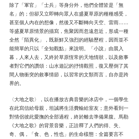
除了「軍官」「士兵」等身分外，他們全體皆是「無
名」的；但卻又立即轉向眾人在盛夏草原的種種感受，
甚至個人內在的想像，然後又不斷轉向天空、雷雨……
等盛夏草原情景的描寫，焦聚因而忽遠忽近，形成一種
全然「陌異化」，既新鮮又強烈的經驗歷程，因而並不
能簡單的只以「全知觀點」來說明。「小說」由晨入
暮，人來人去，又終於草原恆常的天地情狀，以及敘事
者對它們的讚頌：山水遊記的抒情觀照，復又壓倒了其
間人物衝突的敘事情節，以習常的文類而言，自亦是跨
界的。
〈大地之歌〉，以在播放古典音樂的冰店中，一個學生
在此寫信給母親，坦誠將生活費輸給室友；意外看到一
對情侶彼此愛撫的全部過程，終於離去準備果腹。馬勒
《大地之歌》的背景音樂，正詮釋了人們的得、失、
奇、偶，「食、色，性也」的生命樣態：全篇要言不