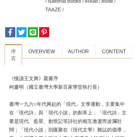
/
National Books
/
iRead
/
eslite
/
TAAZE
/
序
OVERVIEW
AUTHOR
CONTENT
⾔
《慢讀王文興》叢書序
柯慶明（國立臺灣大學新百家學堂執行長）
臺灣一九六○年代興起的「現代」文學運動，主要集中
在「現代詩」與「現代小說」的創革上：「現代詩」主
要是現代、藍星、創世記等詩社的相互激盪而波瀾壯
闊；「現代小說」則匯聚在《現代文學》雜誌的倡導，