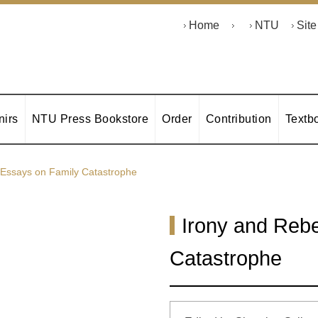
Home
NTU
Sit
irs
NTU Press Bookstore
Order
Contribution
Textb
l Essays on Family Catastrophe
Irony and Rebe
Catastrophe