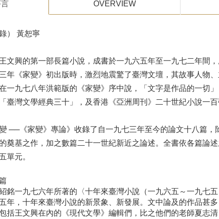
序⾔
OVERVIEW
錄） 黃恕寧
王文興的第一部長篇小說，成書於一九六五年至一九七二年間，
三年《家變》初出版時，激烈地震驚了臺灣文壇，其故事人物、
在一九七八年洪範版的《家變》序中說，「文字是作品的一切」
「臺灣文學經典三十」，及香港《亞洲周刊》二十世紀小說一百
變 ──《家變》專論》收錄了自一九七三年至今的論文十八篇
的奠基之作，加之數篇二十一世紀新近之論述。全書依各篇論述
五單元。
篇
紹銘一九七六年所著的〈十年來臺灣小說（一九六五～一九七五
五年，十年來臺灣小說的新景象、新發展。文中論及的作品甚多
包括王文興在內的《現代文學》編輯們，比之他們的老師夏志清