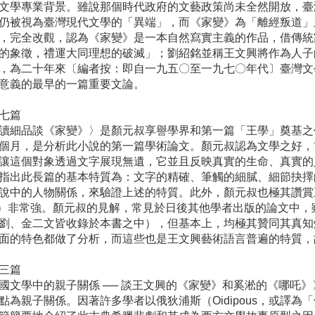
文學專業背景。雖說那個時代政府的文藝政策尚未全然開放，臺
仍被視為臺灣現代文學的「異端」，而《家變》為「離經叛道」
，完全改觀，認為《家變》是一本自然寫實主義的作品，借傳統
的象徵，禮運大同理想的破滅」；劉紹銘並稱王文興將作為人子
，為二十年來〔編者按：即自一九五〇至一九七〇年代〕臺灣文
意義的最早的一篇重要文論。
七篇
讀細品談《家變》〉是顏元叔享譽學界和第一篇「王學」奠基之
個月，是分析此小說的第一篇學術論文。顏元叔認為文學之好，
讓這個對象透過文字展現無遺，它並且反映真實的生命、真實的
指出此長篇的基本特質為：文字的精確、筆觸的細膩、細節抉擇的
說中的人物關係，來驗證上述的特質。此外，顏元叔也極其讚賞王文
iacy）非常強。顏元叔的見解，常見於日後其他學者出版的論文
劉、金二文皆收錄於本書之中），但基本上，均極其贊同其真知
面的特色都做了分析，而這些也是王文興藝術語言普遍的特質，
三篇
國文學中的親子關係 ── 談王文興的《家變》和奚淞的《哪吒
點為親子關係。因著許多學者以俄狄浦斯（Oidipous，或譯