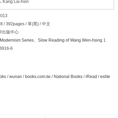
, Kang Lai-hsin
2013
8 / 392pages / 單(黑) / 中文
學出版中心
f Modernism Series
、
Slow Reading of Wang Wen-hsing
1
8916-6
6
oks
/
wunan
/
books.com.tw
/
National Books
/
iRead
/
eslite