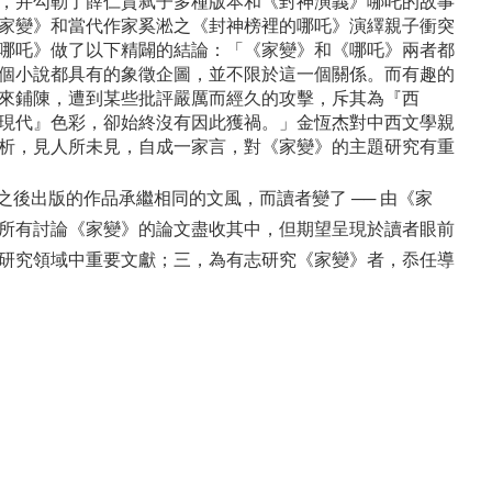
，并勾勒了薛仁貴弑子多種版本和《封神演義》哪吒的故事
家變》和當代作家奚淞之《封神榜裡的哪吒》演繹親子衝突
哪吒》做了以下精闢的結論：「《家變》和《哪吒》兩者都
個小說都具有的象徵企圖，並不限於這一個關係。而有趣的
來鋪陳，遭到某些批評嚴厲而經久的攻擊，斥其為『西
現代』色彩，卻始終沒有因此獲禍。」金恆杰對中西文學親
析，見人所未見，自成一家言，對《家變》的主題研究有重
之後出版的作品承繼相同的文風，而讀者變了 ── 由《家
所有討論《家變》的論文盡收其中，但期望呈現於讀者眼前
研究領域中重要文獻；三，為有志研究《家變》者，忝任導