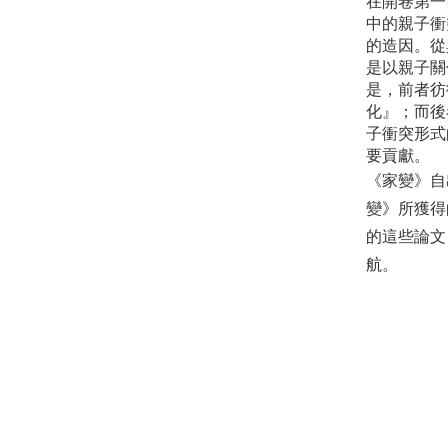
在開卷第一
中的親子衝
的造因。從
是以親子關
是，前者彷
化』；而後
子衝突形式
要貢獻。
《家變》自
變》所獲得
的這些論文
航。