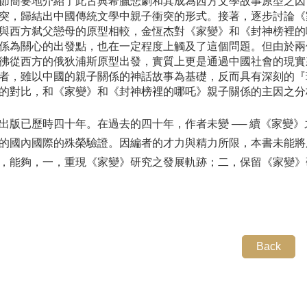
節簡要地介紹了此古典希臘悲劇和其成為西方文學故事原型之因
突，歸結出中國傳統文學中親子衝突的形式。接著，逐步討論《
與西方弑父戀母的原型相較，金恆杰對《家變》和《封神榜裡的
係為關心的出發點，也在一定程度上觸及了這個問題。但由於兩
彿從西方的俄狄浦斯原型出發，實質上更是通過中國社會的現實
者，雖以中國的親子關係的神話故事為基礎，反而具有深刻的『
的對比，和《家變》和《封神榜裡的哪吒》親子關係的主因之分
出版已歷時四十年。在過去的四十年，作者未變 ── 續《家變》
的國內國際的殊榮驗證。因編者的才力與精力所限，本書未能將
，能夠，一，重現《家變》研究之發展軌跡；二，保留《家變》
Back