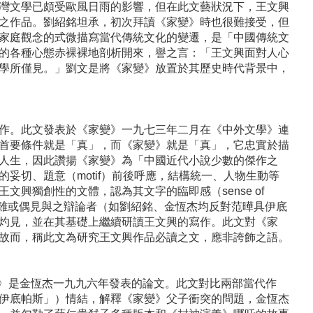
灣文學已頗受歐風日雨的影響，但在此文藝狀況下，王文興
之作品。劉紹銘坦承，初次拜讀《家變》時也很難接受，但
家庭觀念的式微描寫當代傳統文化的變遷，是「中國傳統文
的各種心態赤裸裸地剖析開來，譽之言：「王文興面對人心
學所僅見。」劉文是將《家變》放置於其歷史時代背景中，
作。此文發表於《家變》一九七三年二月在《中外文學》連
首要條件就是「真」，而《家變》就是「真」，它忠實於描
人生，因此讚揚《家變》為「中國近代小說少數的傑作之
妥切、題意（motif）前後呼應，結構統一、人物生動等
興獨創性的文體，認為其文字的臨即感（sense of
中，雖或偶見與之辯論者（如劉紹銘、金恆杰均反對范曄具伊底
灼見，並在其基礎上繼續研讀王文興的寫作。此文對《家
故而，稱此文為研究王文興作品必讀之文，應非誇飾之語。
》〉是金恆杰一九九六年發表的論文。此文對比兩部當代作
為「伊底帕斯」）情結，解釋《家變》父子衝突的問題，金恆杰