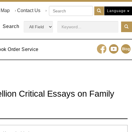
e Map
Contact Us
Language
Search
ook Order Service
llion Critical Essays on Family