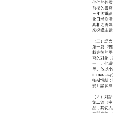
他們的外國
前衛的書寫
三年後重讀
化日漸崩潰
真相之勇氣
來探鑽主題
（三）語言
第一篇〈苦
載完後的兩
寫的對象，
一」。他還
等。他以小
immed
帕斯情結；
變》諸多層
（四）對話
第二篇〈中
品，其切入