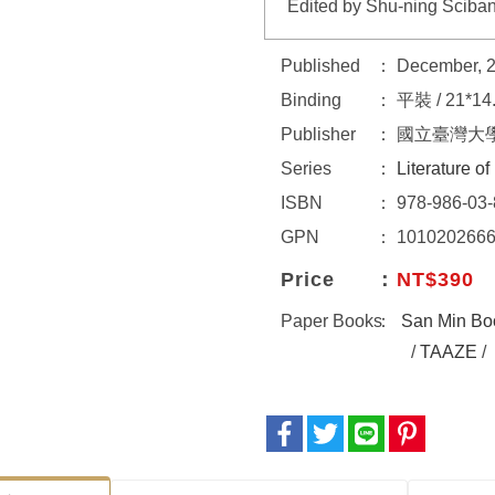
Edited by Shu-ning Sciban
Published
December, 
Binding
平裝 / 21*14.
Publisher
國立臺灣大
Series
Literature o
ISBN
978-986-03-
GPN
101020266
Price
NT$390
Paper Books
San Min Bo
/
TAAZE
/