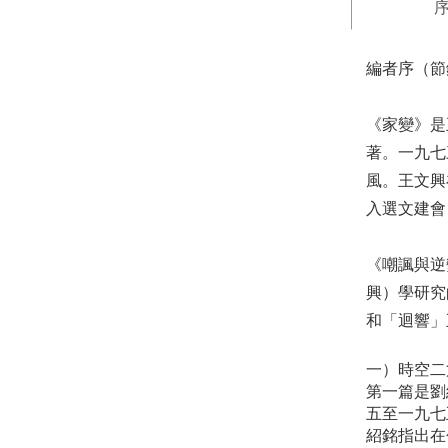
編者序（節
《家變》是
著。一九七
風。王文興
入選文建會
《嘲諷與逆
興）學研究
和「迴響」
一）時空二
第一篇是劉
五至一九七
紹銘指出在