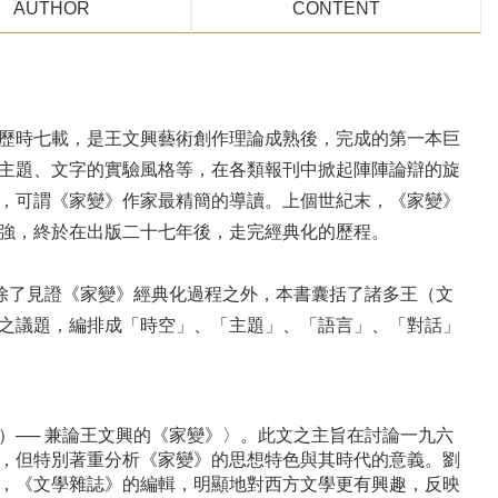
AUTHOR
CONTENT
歷時七載，是王文興藝術創作理論成熟後，完成的第一本巨
主題、文字的實驗風格等，在各類報刊中掀起陣陣論辯的旋
，可謂《家變》作家最精簡的導讀。上個世紀末，《家變》
強，終於在出版二十七年後，走完經典化的歷程。
，除了見證《家變》經典化過程之外，本書囊括了諸多王（文
之議題，編排成「時空」、「主題」、「語言」、「對話」
）── 兼論王文興的《家變》〉。此文之主旨在討論一九六
，但特別著重分析《家變》的思想特色與其時代的意義。劉
，《文學雜誌》的編輯，明顯地對西方文學更有興趣，反映