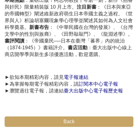
本期焦點
：重磅出版！柯志明教授十年磨一劍，新作《熟番
與奸民》限量精裝版 10 月上市。
注目新書
：《日本與東亞
的帝國轉型》闡述維新政府萌生日本帝國主義之過程。《世
界與人》析論胡塞爾現象學心理學並闡述其如何為人文社會
科學奠基。
新書布告
：《中華民國在台灣的發展》、《台灣
文學中的性別與族裔》、《田野敲敲門》、《龍淵述學》。
書評閱讀
：《帝國棄民──日本在臺灣「蕃界」內的統治
（1874-1945）》書籍評介。
書店活動
：臺大出版中心線上
商店開學季與新生多項優惠活動，歡迎選購。
►欲知本期精彩內容，請見
電子報連結
►為掌握每期電子報精彩內容，請
訂閱本中心電子報
►瀏覽過往電子報，請連結
臺大出版中心電子報歷史報
Back