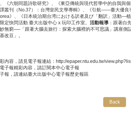
、《六朝同題詩歌研究》、《東亞傳統與現代哲學中的自我與個
刊（No.37）：台灣皇民文學專輯》、《引航――臺大優良導師的故事5》、《
and Korea》、《日本統治期台湾における訳者及び「翻訳」活
限定快閃活動 臺大出版中心 x 玩印工作室。
活動報導
：跟著白
妙無窮──「跟著大腦去旅行：探索大腦裡的不可思議」講座側
基改豆」。
彩內容，請見電子報連結：
http://epaper.ntu.edu.tw/view.php?l
電子報精彩內容，請
訂閱本中心電子報
子報，請連結
臺大出版中心電子報歷史報區
Back