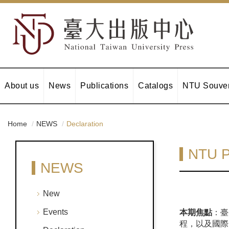
About us
News
Publications
Catalogs
NTU Souven
Home
NEWS
Declaration
NTU P
NEWS
New
Events
本期焦點
：臺
程，以及國際