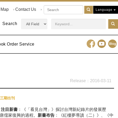
e Map
Contact Us
Language
Search
ook Order Service
2016-03-11
三期出刊
。
注目新書
：《「看見台灣」》探討台灣新紀錄片的發展歷
唐儒家復興的過程。
新書布告
：《紅樓夢導讀（二）》、《中