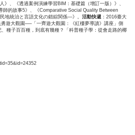
人》、《透過案例演練學習BIM：基礎篇（增訂一版）》、
Comparative Social Quality Between
動―植民地統治と言語文化の錯綜関係―》。
活動快遞
：2016臺大
先勇遊大觀園──「一齊遊大觀園：《紅樓夢導讀》講座」側
記、種子百百種，到底有幾種？「科普種子學：從會走路的椰
istid=35&id=24352