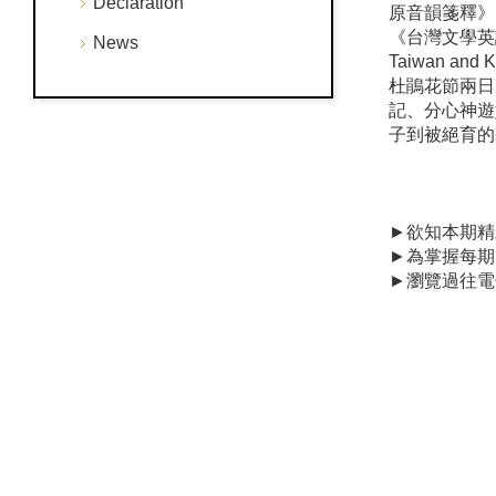
Declaration
原音韻箋釋》
《台灣文學英譯叢
News
Taiwan 
杜鵑花節兩日
記、分心神遊
子到被絕育的
►欲知本期精
►為掌握每期
►瀏覽過往電