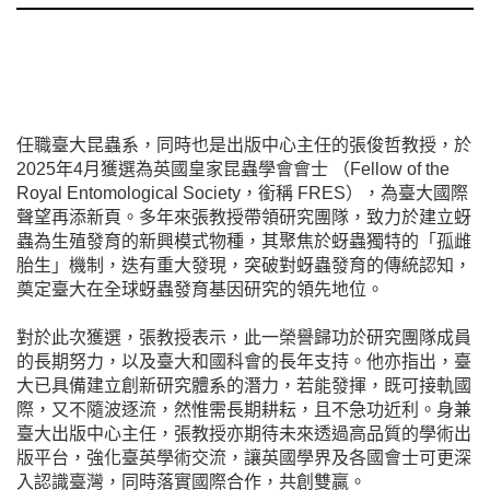
任職臺大昆蟲系，同時也是出版中心主任的張俊哲教授，於
2025年4月獲選為英國皇家昆蟲學會會士 （Fellow of the
Royal Entomological Society，銜稱 FRES），為臺大國際
聲望再添新頁。多年來張教授帶領研究團隊，致力於建立蚜
蟲為生殖發育的新興模式物種，其聚焦於蚜蟲獨特的「孤雌
胎生」機制，迭有重大發現，突破對蚜蟲發育的傳統認知，
奠定臺大在全球蚜蟲發育基因研究的領先地位。
對於此次獲選，張教授表示，此一榮譽歸功於研究團隊成員
的長期努力，以及臺大和國科會的長年支持。他亦指出，臺
大已具備建立創新研究體系的潛力，若能發揮，既可接軌國
際，又不隨波逐流，然惟需長期耕耘，且不急功近利。身兼
臺大出版中心主任，張教授亦期待未來透過高品質的學術出
版平台，強化臺英學術交流，讓英國學界及各國會士可更深
入認識臺灣，同時落實國際合作，共創雙贏。