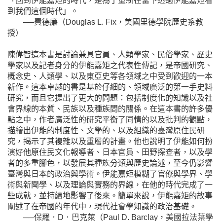
「回到伊能嘉矩的時代，是為了重新在當下透過伊能嘉矩看
到我們這個時代」。
──費德廉（Douglas L. Fix，美國里德學院歷史系教
授）
陳偉智這本書是討論兼具官員、人類學家、民俗學家、歷史
學家以及記者身分的伊能嘉矩之代表性傳記，是帝國研究、
概念史、人類學、以及東亞史等各領域之中受到歡迎的一本
新作。這本卓越的書是基於仔細的、領域廣泛的第一手史料
研究，而且它提出了更大的問題：包括制度化的知識以及社
會界線的本質、民族以及種族間的關係。在這本書的許多優
點之中，作者廣泛性的研究平衡了同情的以及批判的觀點，
描繪出伊能的制度性、文學的、以及組織的臺灣原住民研
究，揭示了其複雜以及重層的計畫。他也說明了伊能如何扮
演好他原住民文化報導者、日本官員、田野探查者，以及學
者的多重腳色，以發展其種族分類與歷史論述，至今仍影響
臺灣與日本的政治與學術。伊能嘉矩模糊了官僚與學界、學
術與新聞學、以及理論與實務的界線，在他的時代完成了一
些成就，並持續地影響了後來。簡單來說，伊能嘉矩的故事
闡述了在帝國的年代中，現代社會學知識的政治基礎。
──保羅．D．巴克萊（Paul D. Barclay，美國拉法葉學