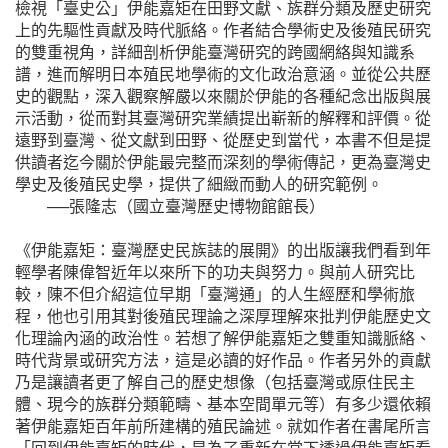
檢視「臺史公」伊能嘉矩在田野文獻、族群分類及歷史研究
上的先驅性貢獻及時代脈絡。作者結合學術史及後殖民研究
的雙重視角，詳細剖析伊能臺灣研究的跨國網絡與知識系
譜，進而解明日本殖民地學術的文化政治意涵。並從公共歷
史的觀點，深入觀察解嚴以來關於伊能的各種紀念出版與展
示活動，從而對其臺灣研究業績提出嶄新的解釋和評價。從
遠野到臺灣、從文獻到田野、從歷史到當代，本書不但是提
供讀者迄今關於伊能最完整而深刻的學術傳記，更為臺灣史
學史及後殖民史學，提供了細緻而動人的研究範例。
──張隆志（國立臺灣歷史博物館館長）
《伊能嘉矩：臺灣歷史民族誌的展開》的出版讓我們看到年
輕學者陳偉智近年以來所下的功夫與努力。與前人研究比
較，陳不但介紹這位早期「臺灣通」的人生經歷和學術旅
程，他也引用其對後殖民理論之深厚理解來批判伊能歷史文
化理論內涵的政治性。若想了解伊能嘉矩之雙重知識脈絡、
時代背景或研究方法，這是必讀的好作品。作者另外的貢獻
乃是讓讀者更了解自己的歷史想像（包括臺灣或原住民主
體、現今的族群分類範疇、基本空間單元等）有多少還依賴
著伊能嘉矩百年前所建構的殖民論述。就如作者在書尾所言