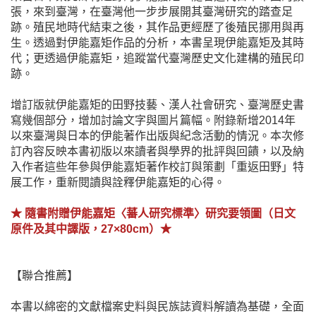
張，來到臺灣，在臺灣他一步步展開其臺灣研究的踏查足
跡。殖民地時代結束之後，其作品更經歷了後殖民挪用與再
生。透過對伊能嘉矩作品的分析，本書呈現伊能嘉矩及其時
代；更透過伊能嘉矩，追蹤當代臺灣歷史文化建構的殖民印
跡。
增訂版就伊能嘉矩的田野技藝、漢人社會研究、臺灣歷史書
寫幾個部分，增加討論文字與圖片篇幅。附錄新增2014年
以來臺灣與日本的伊能著作出版與紀念活動的情況。本次修
訂內容反映本書初版以來讀者與學界的批評與回饋，以及納
入作者這些年參與伊能嘉矩著作校訂與策劃「重返田野」特
展工作，重新閱讀與詮釋伊能嘉矩的心得。
★ 隨書附贈伊能嘉矩〈蕃人研究標準〉研究要領圖（日文
原件及其中譯版，27×80cm）★
【聯合推薦】
本書以綿密的文獻檔案史料與民族誌資料解讀為基礎，全面