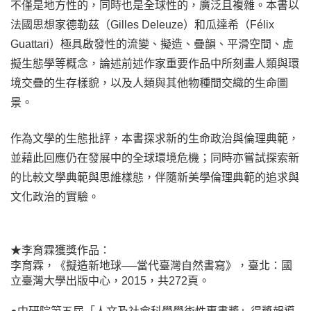
不僅是地方性的，同時也是全球性的，廣泛且複雜。本書以
法國思想家德勒茲（Gilles Deleuze）和瓜達希（Félix
Guattari）極具啟發性的流變、擬造、疊韻、平滑空間、虛
擬生態學等概念，論述前述作家重要作品中所刻畫人類與環
境交疊的生存樣貌，以及人類與其他物種間交織的生命圖
景。
作為文學的生態批評，本書探求新的生命政治與倫理典範，
並藉此回應仍在發展中的全球環境危機；同時亦嘗試探索新
的比較文學典範與思維樣態，伴隨新美學倫理典範的追求與
文化政治的實驗。
★李育霖獲獎作品：
李育霖，《
擬造新地球──當代臺灣自然書寫
》，臺北：國
立臺灣大學出版中心，2015，共272頁。