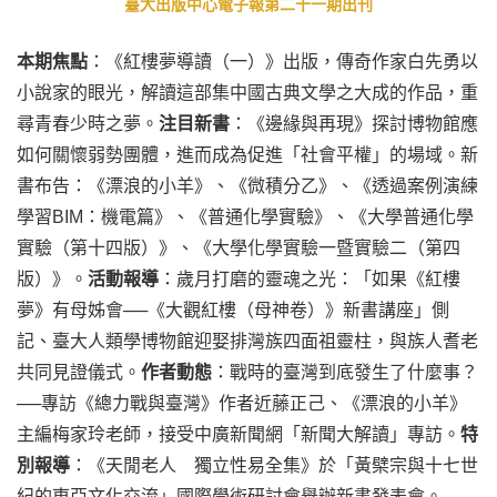
臺大出版中心電子報第二十一期出刊
本期焦點
：《紅樓夢導讀（一）》出版，傳奇作家白先勇以
小說家的眼光，解讀這部集中國古典文學之大成的作品，重
尋青春少時之夢。
注目新書
：《邊緣與再現》探討博物館應
如何關懷弱勢團體，進而成為促進「社會平權」的場域。新
書布告：《漂浪的小羊》、《微積分乙》、《透過案例演練
學習BIM：機電篇》、《普通化學實驗》、《大學普通化學
實驗（第十四版）》、《大學化學實驗一暨實驗二（第四
版）》。
活動報導
：歲月打磨的靈魂之光：「如果《紅樓
夢》有母姊會──《大觀紅樓（母神卷）》新書講座」側
記、臺大人類學博物館迎娶排灣族四面祖靈柱，與族人耆老
共同見證儀式。
作者動態
：戰時的臺灣到底發生了什麼事？
──專訪《總力戰與臺灣》作者近藤正己、《漂浪的小羊》
主編梅家玲老師，接受中廣新聞網「新聞大解讀」專訪。
特
別報導
：《天閒老人 獨立性易全集》於「黃檗宗與十七世
紀的東亞文化交流」國際學術研討會舉辦新書發表會。