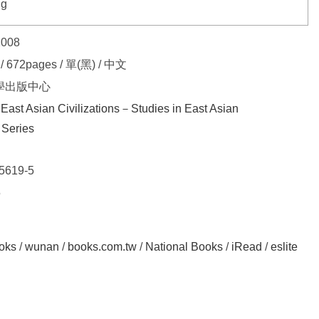
ng
2008
/ 672pages / 單(黑) / 中文
學出版中心
East Asian Civilizations－Studies in East Asian
s Series
5619-5
5
oks
/
wunan
/
books.com.tw
/
National Books
/
iRead
/
eslite