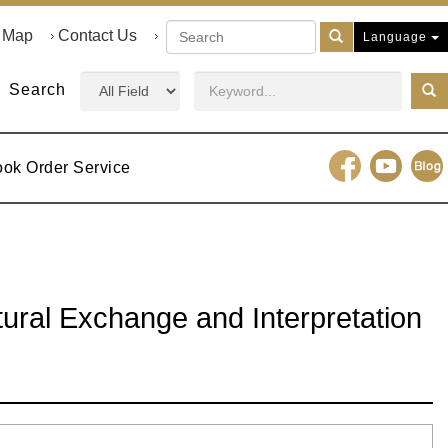
e Map
Contact Us
Language
Search
ook Order Service
tural Exchange and Interpretation