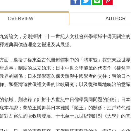
OVERVIEW
AUTHOR
九篇論文，分別探討二十一世紀人文社會科學領域中備受關注的
釋經典與價值理念之變遷及其展望。
方面，囊括了從東亞古代冊封體制中的「將軍號」探究東亞世界
唐通事」制度的成立始末；日本中世文學隨筆的代表作《徒然草
教界的關係；日本漢學家久保天隨與中國學者的交往；明治日本
仰」和臺灣道教儀禮文書的比較研究；以及從殖民地統治的意識
的領域，則收錄了針對十八世紀中日儒學異同問題的剖析；日本
底本考證；蘭陵王樂舞與日本雅樂「陵王」的關係；江戶時代僧
鮮對占察法的吸收與發展、十七至十九世紀朝鮮對《大學》的闡