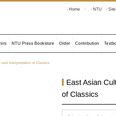
Home
NTU
Sit
irs
NTU Press Bookstore
Order
Contribution
Textb
 and Interpretation of Classics
East Asian Cul
of Classics