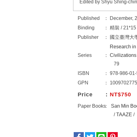
Edited by Shyu Shing-chi
Published
December, 
Binding
精裝 / 21*15 
Publisher
國立臺灣大
Research in 
Series
Civilization
79
ISBN
978-986-01-
GPN
100970277
Price
NT$750
Paper Books
San Min Bo
/
TAAZE
/