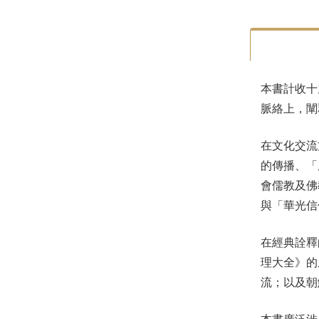
本書計收十
脈絡上，闡
在文化交流
的傳播、「
會儒教及佛
與「華光信
在經典詮釋
理大全》的
流；以及朝