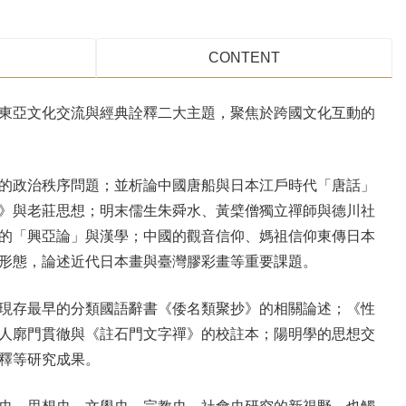
CONTENT
東亞文化交流與經典詮釋二大主題，聚焦於跨國文化互動的
的政治秩序問題；並析論中國唐船與日本江戶時代「唐話」
》與老莊思想；明末儒生朱舜水、黃檗僧獨立禪師與德川社
的「興亞論」與漢學；中國的觀音信仰、媽祖信仰東傳日本
形態，論述近代日本畫與臺灣膠彩畫等重要課題。
現存最早的分類國語辭書《倭名類聚抄》的相關論述；《性
人廓門貫徹與《註石門文字禪》的校註本；陽明學的思想交
釋等研究成果。