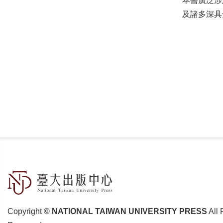
本書廣泛涉
及諸多深具
Copyright
© NATIONAL TAIWAN UNIVERSITY PRESS
All 