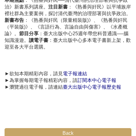
本期焦點
：《熟番與奸民──清代臺灣的治理部署與抗爭政
治》新書系列講座。
注目新書
：《熟番與奸民》以平埔族岸
裡社群為主要案例，探討清代臺灣的治理部署與抗爭政治。
新書布告
：《熟番與奸民（限量精裝版)》、《熟番與奸民
（平裝版)》、《言語行為、言論自由與傷害》、《水產概
論》。
節目分享
：臺大出版中心25週年帶您科普通識──腦
知識漫遊。
讀電子書
：臺大出版中心多本電子書新上架，歡
迎至各大平台選購。
►欲知本期精彩內容，請見
電子報連結
►為掌握每期電子報精彩內容，請
訂閱本中心電子報
►瀏覽過往電子報，請連結
臺大出版中心電子報歷史報
Back