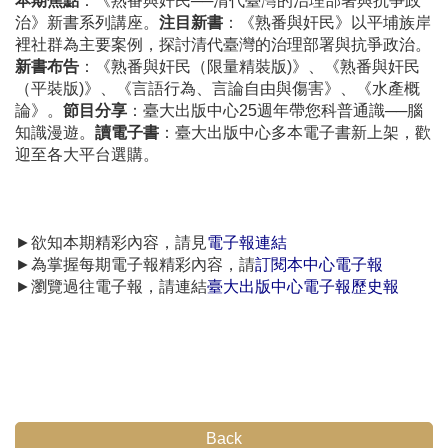
本期焦點
：《熟番與奸民──清代臺灣的治理部署與抗爭政
治》新書系列講座。
注目新書
：《熟番與奸民》以平埔族岸
裡社群為主要案例，探討清代臺灣的治理部署與抗爭政治。
新書布告
：《熟番與奸民（限量精裝版)》、《熟番與奸民
（平裝版)》、《言語行為、言論自由與傷害》、《水產概
論》。
節目分享
：臺大出版中心25週年帶您科普通識──腦
知識漫遊。
讀電子書
：臺大出版中心多本電子書新上架，歡
迎至各大平台選購。
►欲知本期精彩內容，請見
電子報連結
►為掌握每期電子報精彩內容，請
訂閱本中心電子報
►瀏覽過往電子報，請連結
臺大出版中心電子報歷史報
Back