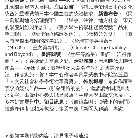
本期焦點
：我們為何學術──國立大學出版社聯展於2017台
北國際書展盛大展開。
注目新書
：《殖民地帝國日本的文化
統合》重現戰前日本帝國主義的統治樣貌。
新書布告
：《民
主發展與地方治理變革》、《學校、法律、地方社會：宋元
的學產糾紛與爭訟》、《臺大學生哲學桂冠獎得獎作品集
第三輯》、《物理治療臨床案例》、《微積分先修》、《臺
大教學傑出教師的故事10》、《台灣文學英譯叢刊
（No.39）：王文興專輯》、《Climate Change Liability
and Beyond》。
書評閱讀
：《性平等論爭》書評──活得像
個「人」：在啟蒙與差異之間。
活動報導
：命名時代與時代
使命──《早田文藏：臺灣植物大命名時代》新書講座側
記。作者動態：賀！本中心作者李育霖榮獲中研院第五屆
「人文及社會科學學術性專書獎」。
特別報導
：眾多作家重
讀李渝經典作品──《那朵迷路的雲》，邀請讀者閱讀其雋
永文字、出版中心參與誠品書店「兩岸大學出版交流展」，
多本好書展售中。
節目訊息
：《前線島嶼：冷戰下的金門》
推薦序作者江柏煒教授，接受中廣「新聞大解讀」專訪。
►欲知本期精彩內容，請見電子報連結：