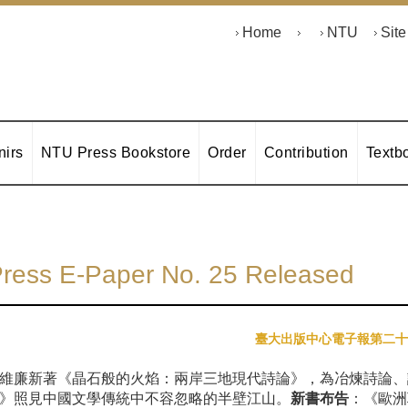
Home
NTU
Sit
irs
NTU Press Bookstore
Order
Contribution
Textb
ress E-Paper No. 25 Released
臺大出版中心電子報第二十
維廉新著《晶石般的火焰：兩岸三地現代詩論》，為冶煉詩論、
》照見中國文學傳統中不容忽略的半壁江山。
新書布告
：《歐洲