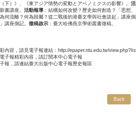
（下）》、《東アジア情勢の変動とアベノミクスの影響》。
活
新書講座。
活動報導
：結構如何改變？歷史如何創造？「思想、
為何流離？何為歸屬？從二戰後的港臺文學與社會談起」講座側
」講座側記。
徵稿啟示
：臺大哈佛燕京學術叢書徵稿。
彩內容，請見電子報連結：
http://epaper.ntu.edu.tw/view.php?l
電子報精彩內容，請
訂閱本中心電子報
子報，請連結
臺大出版中心電子報歷史報區
Back