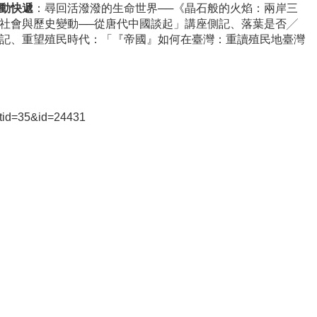
動快遞
：尋回活潑潑的生命世界──《晶石般的火焰：兩岸三
社會與歷史變動──從唐代中國談起」講座側記、落葉是否╱
記、重望殖民時代：「『帝國』如何在臺灣：重讀殖民地臺灣
istid=35&id=24431