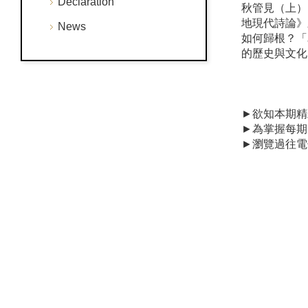
Declaration
秋管見（上）
地現代詩論》
News
如何歸根？「
的歷史與文化
►欲知本期精
►為掌握每期
►瀏覽過往電