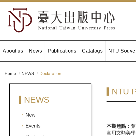
About us
News
Publications
Catalogs
NTU Souven
Home
NEWS
Declaration
NTU P
NEWS
New
Events
本期焦點
：葉
實用文類美學