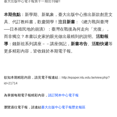
臺大出版中心電子報第十一期出刊囉!!
本期焦點
：新學期、新氣象，臺大出版中心推出新款創意文
具、代訂教科書，歡慶開學！
注目新書
：《總力戰與臺灣
──日本殖民地的崩潰》：臺灣在戰後為何走向「光復」，
而非獨立？本書以史家的眼光做出最精到的說明。
活動報
導
：錢新祖系列講座－－講座側記，
新書布告
、
活動快遞
等
更多精彩內容，皆收錄於本期電子報。
欲知本期精彩內容，請見電子報連結：
http://epaper.ntu.edu.tw/view.php?
id=21714
為掌握每期電子報精彩內容，
請訂閱本中心電子報
瀏覽過往電子報，請連結
臺大出版中心電子報歷史報區