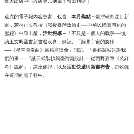
臺大出版中心改版第六期電子報出刊囉！
這次的電子報內容豐富，包含：
本月焦點－
臺灣研究注目新
書，若林正丈教授《戰後臺灣政治史──中華民國臺灣化的
歷程》中譯出版，
活動報導－
「不只是一個人的戰爭──慢
讀王文興叢書新書發表會」側記、「聽見宇宙的旋律
──《星空協奏曲》書籍座談會」側記、「書籍裝幀告訴我
們的事── 『談日式裝幀與臺灣書設計──從西野嘉章《裝釘
考》說起』」講座側記，以及
活動快遞
與
新書布告
，都收錄
在這期的電子報中。