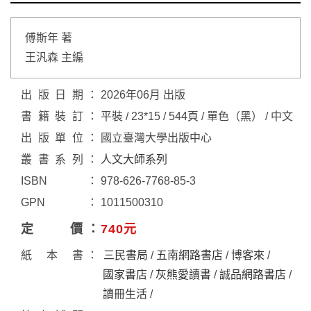
傅斯年 著
王汎森 主編
出版日期
2026年06月 出版
書籍裝訂
平裝 / 23*15 / 544頁 / 單色（黑） / 中文
出版單位
國立臺灣大學出版中心
叢書系列
人文大師系列
ISBN
978-626-7768-85-3
GPN
1011500310
定價
740元
紙本書
三民書局
/
五南網路書店
/
博客來
/
國家書店
/
灰熊愛讀書
/
誠品網路書店
/
讀冊生活
/