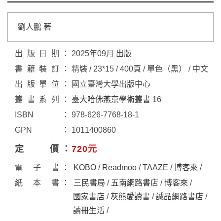
劉人鵬 著
出版日期
2025年09月 出版
書籍裝訂
精裝 / 23*15 / 400頁 / 單色（黑） / 中文
出版單位
國立臺灣大學出版中心
叢書系列
臺大哈佛燕京學術叢書
16
ISBN
978-626-7768-18-1
GPN
1011400860
定價
720元
電子書
KOBO
/
Readmoo
/
TAAZE
/
博客來
/
紙本書
三民書局
/
五南網路書店
/
博客來
/
國家書店
/
灰熊愛讀書
/
誠品網路書店
/
讀冊生活
/