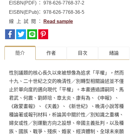
EISBN(PDF)
978-626-7768-37-2
EISBN(EPub)
978-626-7768-36-5
線上試閱
Read sample
簡介
作者
目次
緒論
性別議題的核心長久以來被想像為追求「平權」，然而
十九、二十世紀之交的晚清性／別轉型相關論述並不僅
止於單向度的邁向現代「平權」。本書通過譚嗣同、馬
君武、何震、劉師培、章太炎、康有為、《申報》、
《啟蒙畫報》、《天義》、《新世紀》、晚清小說等種
種論著或報刊材料，析論其中關於性／別知識之重構、
婦女或性／別運動方向之設想、帝國主義批判，以及種
族、國族、戰爭、殘疾、婚家、經濟體制、全球未來願