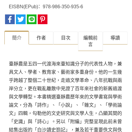
EISBN(EPub)
978-986-350-935-6
簡介
作者
目次
編輯前
導讀
言
​臺靜農是五四一代渡海來臺知識分子的代表性人物，兼
具文人、學者、教育家、藝術家多重身份。他的一生幾
乎跨越了整個二十世紀，走過文學革命、八年抗戰與兩
岸分立，更在戰亂離散中見證了百年來社會的新舊過渡
與文學轉型。本書精選臺靜農歷年來的文學書寫與學術
論文，分為「詩作」、「小說」、「雜文」、「學術論
文」四輯，勾勒他的文史研究與文學人生，凸顯其間的
「史識」與「詩心」。另以「附編」完整呈現此前未曾
結集出版的「白沙讀史箚記」，兼及若干重要佚文與佚