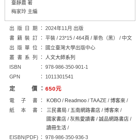
臺靜農 著
梅家玲 主編
出版日期
2024年11月 出版
書籍裝訂
平裝 / 23*15 / 464頁 / 單色（黑） / 中文
出版單位
國立臺灣大學出版中心
叢書系列
人文大師系列
ISBN
978-986-350-901-1
GPN
1011301541
定價
650元
電子書
KOBO
/
Readmoo
/
TAAZE
/
博客來
/
紙本書
三民書局
/
五南網路書店
/
博客來
/
國家書店
/
灰熊愛讀書
/
誠品網路書店
/
讀冊生活
/
EISBN(PDF)
978-986-350-936-3