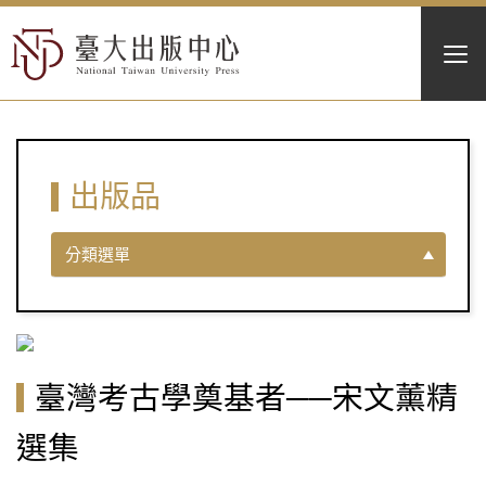
出版品
分類選單
臺灣考古學奠基者──宋文薰精
選集