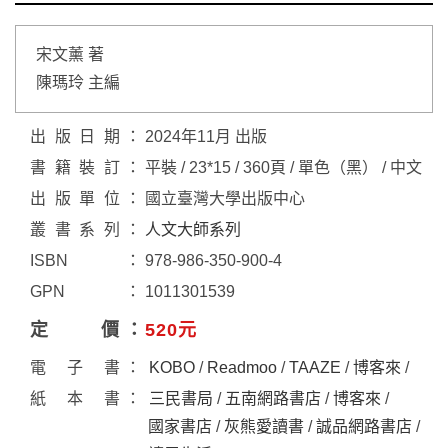
宋文薰 著
陳瑪玲 主編
出版日期
2024年11月 出版
書籍裝訂
平裝 / 23*15 / 360頁 / 單色（黑） / 中文
出版單位
國立臺灣大學出版中心
叢書系列
人文大師系列
ISBN
978-986-350-900-4
GPN
1011301539
定價
520元
電子書
KOBO
/
Readmoo
/
TAAZE
/
博客來
/
紙本書
三民書局
/
五南網路書店
/
博客來
/
國家書店
/
灰熊愛讀書
/
誠品網路書店
/