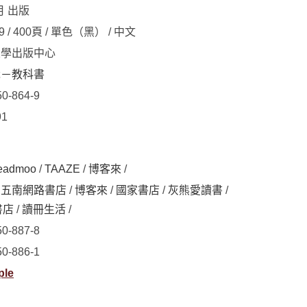
月 出版
19 / 400頁 / 單色（黑） / 中文
大學出版中心
識－教科書
50-864-9
91
eadmoo
/
TAAZE
/
博客來
/
/
五南網路書店
/
博客來
/
國家書店
/
灰熊愛讀書
/
書店
/
讀冊生活
/
50-887-8
50-886-1
ple