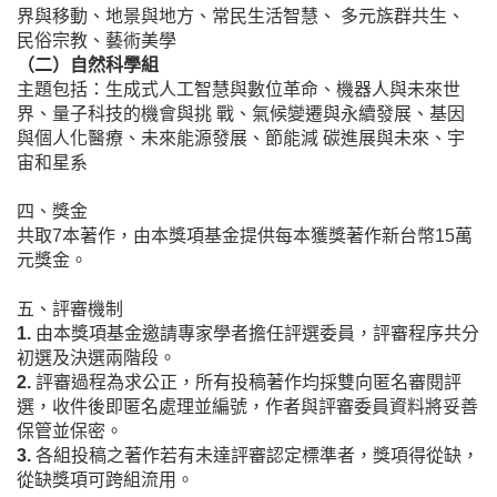
界與移動、地景與地方、常民生活智慧、 多元族群共生、
民俗宗教、藝術美學
（二）自然科學組
主題包括：生成式人工智慧與數位革命、機器人與未來世
界、量子科技的機會與挑 戰、氣候變遷與永續發展、基因
與個人化醫療、未來能源發展、節能減 碳進展與未來、宇
宙和星系
四、獎金
共取7本著作，由本獎項基金提供每本獲獎著作新台幣15萬
元獎金。
五、評審機制
1.
由本獎項基金邀請專家學者擔任評選委員，評審程序共分
初選及決選兩階段。
2.
評審過程為求公正，所有投稿著作均採雙向匿名審閱評
選，收件後即匿名處理並
編號，作者與評審委員資料將妥善
保管並保密。
3.
各組投稿之著作若有未達評審認定標準者，獎項得從缺，
從缺獎項可跨組流用。