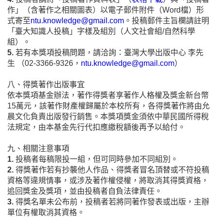
作」（含著作之相關
圖表）以電子郵件附件（Word檔）形
式寄至
ntu.knowledge@gmail.com
。投稿郵件主旨欄請註明
「臺大知識人投稿」字樣及組別（人文社會組/自然科學
組）。
5.
若有本獎項投稿問題，請洽詢：臺灣大學出版中心 李先
生 （02-3366-9326，
ntu.knowledge@gmail.com
）
八、得獎著作出版事宜
依本獎項基金辦法，著作得獎者享著作人格權及獎金新台幣
15萬元，該著作財產權歸屬於本校所有，各得獎著作將由允
晨文化負責出版發行銷售。本獎項獎金須依中華民國所得稅
法規定，由本基金先行代扣應繳稅額後再予以給付。
九、相關注意事項
1.
投稿者每稿限投一組，但可同時參加不同組別。
2.
得獎著作若有抄襲他人作品、得獎者冒名頂替或不符投稿
資格等違規情事，或涉及
著作權侵權，將取消其得獎資格，
追回獎金及獎項，並由投稿者自負法律責任。
3.
得獎名單未公布前，投稿者若將同著作發表或出版，主辦
單位有權取消其資格。