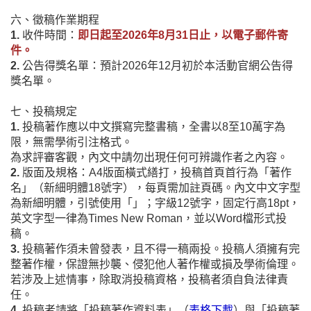
六、徵稿作業期程
1.
收件時間：
即日起至2026年8月31日止，以電子郵件寄
件。
2.
公告得獎名單：預計2026年12月初於本活動官網公告得
獎名單。
七、投稿規定
1.
投稿著作應以中文撰寫完整書稿，全書以8至10萬字為
限，無需學術引注格式。
為求評審客觀，內文中請勿出現任何可辨識作者之內容。
2.
版面及規格：A4版面橫式繕打，投稿首頁首行為「著作
名」（新細明體18號字），每頁需加註頁碼。內文中文字型
為新細明體，引號使用「」；字級12號字，固定行高18pt，
英文字型一律為Times New Roman，並以Word檔形式投
稿。
3.
投稿著作須未曾發表，且不得一稿兩投。投稿人須擁有完
整著作權，保證無抄襲、
侵犯他人著作權或損及學術倫理。
若涉及上述情事，除取消投稿資格，投稿者須自負法律責
任。
4.
投稿者請將「投稿著作資料表」（
表格下載
）與「投稿著