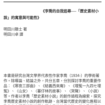
《李喬的自我追尋──「歷史素材小
說」的寓意與可能性》
明田川聰士 著
明田川卓 譯
本書是研究台灣文學界代表性作家李喬（1934-）的學術著
作。除導論、結論之外，共分五章，分別探討李喬的重要作
品：《寒夜三部曲》、《結義西來庵》、《埋冤一九四七埋
冤》、〈山女〉、〈蕃仔林的故事〉、〈哭聲〉、〈小說〉
等。作者以李喬「歷史素材小說」的創作過程為線索，探究
李喬歷史素材小說的創作軌跡、台灣當代歷史的變化進程以