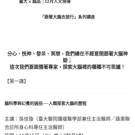
臺大 x 誠品 │12月人文現場
「跟著大腦去旅行」系列講座
分心、恍神、發呆、冥想，我們總在不經意間跟著大腦神
遊；
這次我們要跟隨著專家，探索大腦裡的種種不可思議！
【第一講】
腦科學與幻覺的過招──人類探索大腦的歷程
主講：吳佳璇（臺大醫院腫瘤醫學部兼任主治醫師╱遠東聯
合診所身心科專任主治醫師）